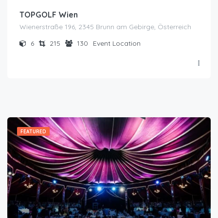
TOPGOLF Wien
Wienerstraße 196, 2345 Brunn am Gebirge, Österreich
6
215
130
Event Location
FEATURED