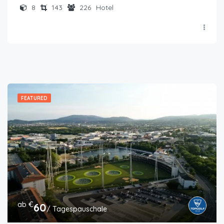
8
143
226
Hotel
FEATURED
ab €
60
/ Tagespauschale