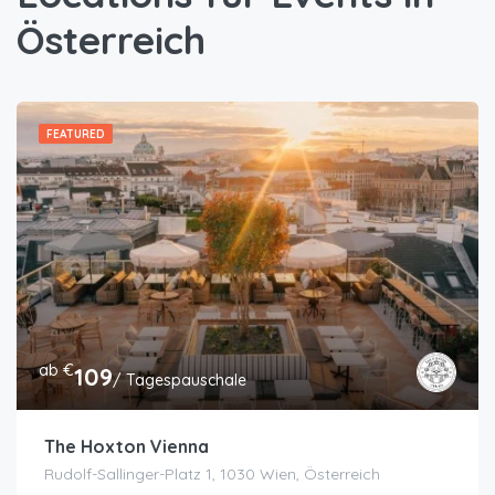
Österreich
FEATURED
ab €
109
/ Tagespauschale
The Hoxton Vienna
Rudolf-Sallinger-Platz 1, 1030 Wien, Österreich