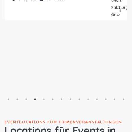
ab €
89
/ Tagespauschale
Falkensteiner Hotel Bozen
Südtiroler Str., 31, 39100 Bozen, Autonome Provinz Bozen - Südtirol, Italien
2
80
13
Hotel
EVENTLOCATIONS FÜR FIRMENVERANSTALTUNGEN
Locations für Events in