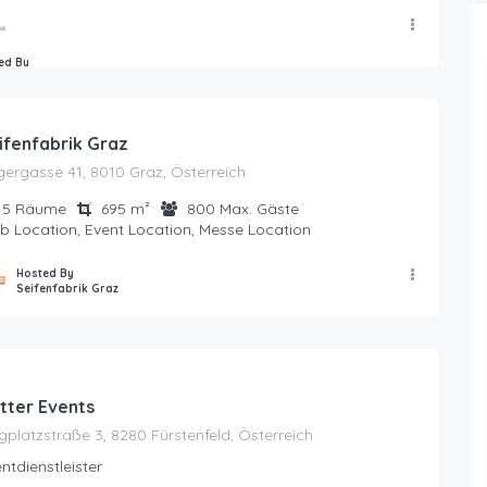
ed By
n Hill Country Chalets & Suites
ifenfabrik Graz
ergasse 41, 8010 Graz, Österreich
5
Räume
695
m²
800
Max. Gäste
b Location, Event Location, Messe Location
Hosted By
Seifenfabrik Graz
tter Events
gplatzstraße 3, 8280 Fürstenfeld, Österreich
ntdienstleister