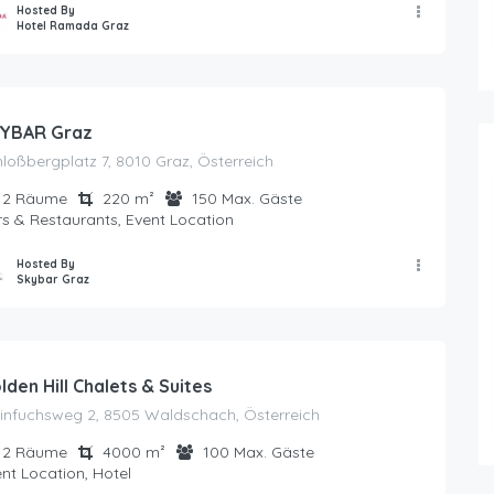
Hosted By
Hotel Ramada Graz
YBAR Graz
loßbergplatz 7, 8010 Graz, Österreich
2
Räume
220
m²
150
Max. Gäste
s & Restaurants, Event Location
Hosted By
Skybar Graz
lden Hill Chalets & Suites
einfuchsweg 2, 8505 Waldschach, Österreich
2
Räume
4000
m²
100
Max. Gäste
nt Location, Hotel