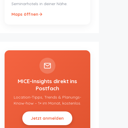
Seminarhotels in deiner Nähe.
Maps öffnen
MICE-Insights direkt ins
Postfach
Location-Tipps, Trends & Planungs-
Know-how – 1× im Monat, kostenlos.
Jetzt anmelden