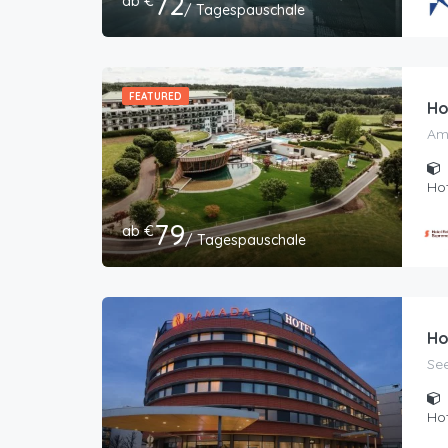
72
ab €
/ Tagespauschale
FEATURED
Ho
Am 
Hot
79
ab €
/ Tagespauschale
Ho
See
Hot