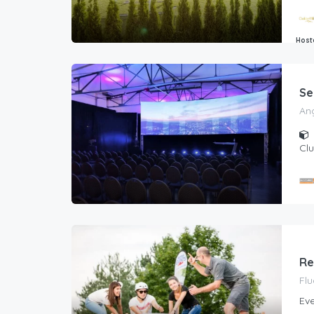
Host
Golde
Se
Ang
Clu
Re
Flu
Eve