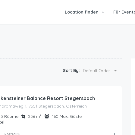
Location finden
Für Event
Sort By:
Default Order
lkensteiner Balance Resort Stegersbach
noramaweg 1, 7551 Stegersbach, Österreich
5
Räume
236
m²
160
Max. Gäste
el
Hosted By