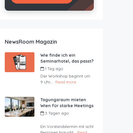
NewsRoom Magazin
Wie finde ich ein
Seminarhotel, das passt?
1 Tag ago
by
JustRoom
Der Workshop beginnt um
9 Uhr,...
Read more
Tagungsraum mieten
Wien für starke Meetings
3 Tagen ago
by
JustRoom
Ein Vorstandstermin mit acht
Personen braucht...
Read