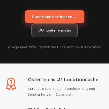
Locations entdecken →
Anbieter werden
✓
Gegründet 2019
✓
Persönlicher Direktkontakt
✓
0 % Provision
Österreichs #1 Locationsuche
Kuratierte Suche nach Eventlocations und
Seminarhotels in Österreich.