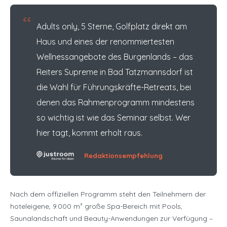
“
Adults only, 5 Sterne, Golfplatz direkt am
Haus und eines der renommiertesten
Wellnessangebote des Burgenlands – das
Reiters Supreme in Bad Tatzmannsdorf ist
die Wahl für Führungskräfte-Retreats, bei
denen das Rahmenprogramm mindestens
so wichtig ist wie das Seminar selbst. Wer
hier tagt, kommt erholt raus.
Redaktionsempfehlung
Nach dem offiziellen Programm steht den Teilnehmern der
hoteleigene, 9.000 m² große Spa-Bereich mit Pools,
Saunalandschaft und Beauty-Anwendungen zur Verfügung –