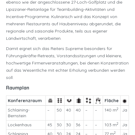
ebenso wie der angeschlossene 27-Loch-Golfplatz und die
Lipizzaner-Reitanlage für Teambuilding-Aktivitäten und
Incentive-Programme. Kulinarisch wird das Konzept von
mehreren Restaurants auf Haubenniveau abgerundet, die
regionale und saisonale Produkte, teils aus eigener
Landwirtschaft, verarbeiten.
Damit eignet sich das Reiters Supreme besonders für
Führungskräfte-Retreats, Vorstandssitzungen und kleinere,
hochwertige Firmenveranstaltungen, bei denen Konzentration
auf das Wesentliche mit echter Erholung verbunden werden
soll.
Raumplan
Konferenzraum
Fläche
2
Schlaining-
–
50
40
40
–
–
140 m
Ja
Bernstein
2
Lockenhaus
45
30
30
36
–
–
103 m
Ja
2
Schlaining
40
30
24
24
–
–
77 m
Ja