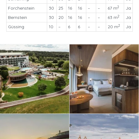
2
Forchenstein
30
25
16
16
–
–
67 m
Ja
2
Bernstein
30
20
16
16
–
–
63 m
Ja
2
Güssing
10
–
6
6
–
–
20 m
Ja