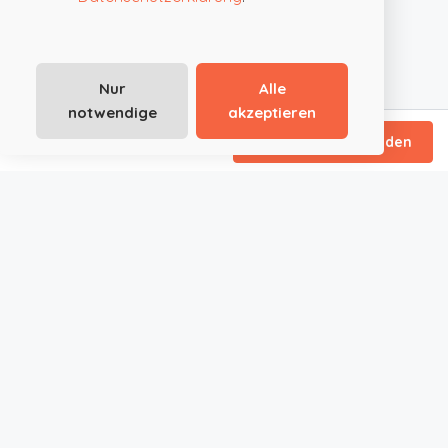
Nur
Alle
notwendige
akzeptieren
ab €79
/ Tagespauschale
Direktanfrage senden
JustRoom.at ist die smarte Plattform für außergewöhnliche
Event- und Tagungslocations in Österreich und Deutschland.