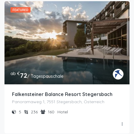
FEATURED
ab €
72
/ Tagespauschale
Falkensteiner Balance Resort Stegersbach
Panoramaweg 1, 7551 Stegersbach, Österreich
5
236
160
Hotel