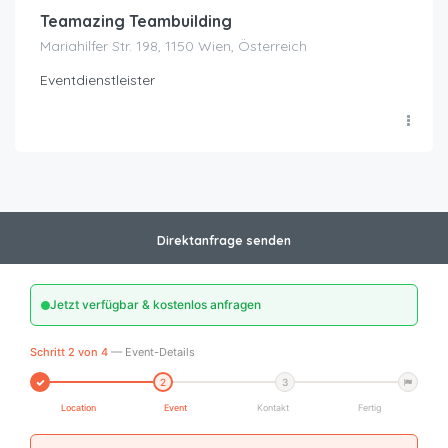
Teamazing Teambuilding
Mariahilfer Str. 198, 1150 Wien, Österreich
Eventdienstleister
Direktanfrage senden
Jetzt verfügbar & kostenlos anfragen
Schritt 2 von 4
— Event-Details
2
3
Location
Event
Kontakt
Fertig