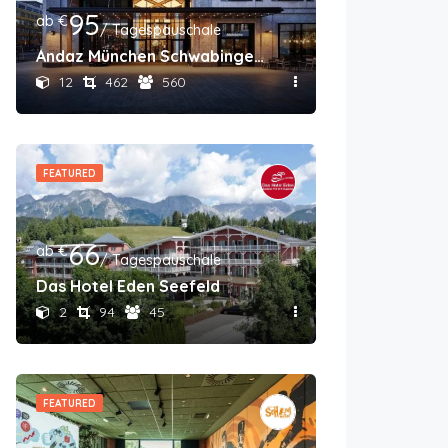
95
ab €
/ Tagespauschale
Andaz München Schwabinger Tor
12
462
560
FEATURED
66
ab €
/ Tagespauschale
Das Hotel Eden Seefeld
2
94
45
FEATURED