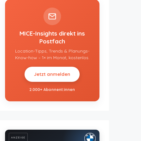
MICE-Insights direkt ins
Postfach
Location-Tipps, Trends & Planungs-
Know-how – 1× im Monat, kostenlos.
Jetzt anmelden
2.000+ Abonnent:innen
ANZEIGE