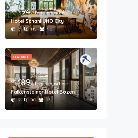
94
ab €
/ Tagespauschale
Hotel Schani UNO City
3
115
90
FEATURED
89
ab €
/ Tagespauschale
Falkensteiner Hotel Bozen
2
80
13