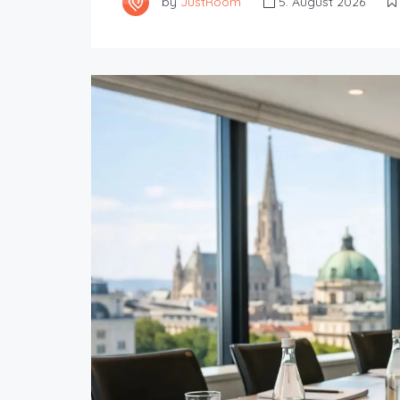
by
JustRoom
5. August 2026