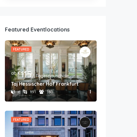
Featured Eventlocations
FEATURED
115
ab €
/ Tagespauschale
Taj Hessischer Hof Frankfurt
6
191
160
FEATURED