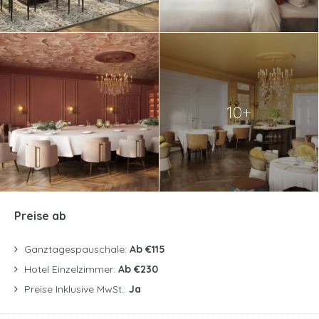
10+
Preise ab
Ganztagespauschale:
Ab €115
Hotel Einzelzimmer:
Ab €230
Preise Inklusive MwSt.:
Ja