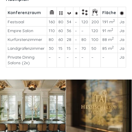
Konferenzraum
Fläche
2
Festsaal
160
80
34
–
120
200
191 m
Ja
2
Empire Salon
110
60
36
–
–
120
91 m
Ja
2
Kurfürstenzimmer
80
60
28
–
80
100
88 m
Ja
2
Landgrafenzimmer
30
15
15
–
70
50
85 m
Ja
Private Dining
–
–
–
–
–
–
–
Ja
Salons (2x)