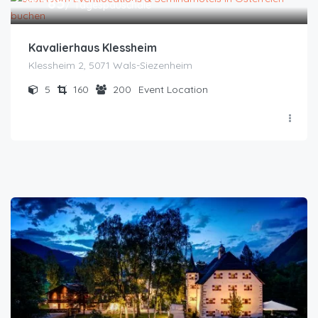
85
/ Tagespauschale
Kavalierhaus Klessheim
Klessheim 2, 5071 Wals-Siezenheim
5
160
200
Event Location