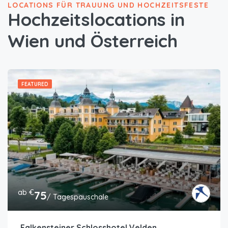
LOCATIONS FÜR TRAUUNG UND HOCHZEITSFESTE
Hochzeitslocations in
Wien und Österreich
FEATURED
ab €
75
/ Tagespauschale
Falkensteiner Schlosshotel Velden