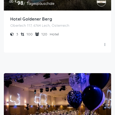
ab €
98
/ Tagespauschale
Hotel Goldener Berg
Oberlech 117, 6764 Lech, Österreich
3
100
120
Hotel