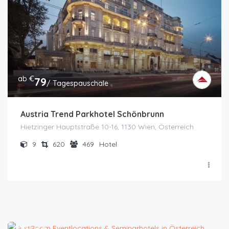
ab €
79
/ Tagespauschale
Austria Trend Parkhotel Schönbrunn
Hietzinger Hauptstraße 10-16, 1130 Wien, Österreich
9
620
469
Hotel
ab €