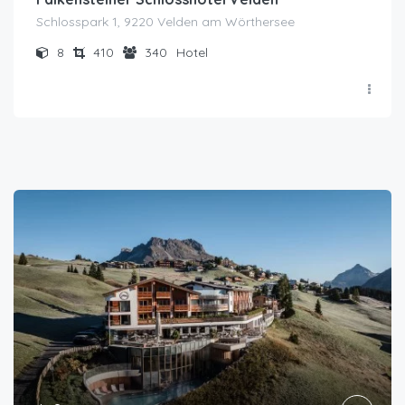
Schlosspark 1, 9220 Velden am Wörthersee
8
410
340
Hotel