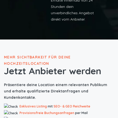
Erhalte innerhalb von 24
Stunden dein
unverbindliches Angebot
direkt vom Anbieter.
MEHR SICHTBARKEIT FÜR DEINE
HOCHZEITSLOCATION
Jetzt Anbieter werden
Präsentiere deine Location einem relevanten Publikum
und erhalte qualifizierte Direktanfragen und
Kundenkontakte.
Exklusives Listing
mit
SEO- & GEO Reichweite
Provisionsfreie Buchungsanfragen
per Mail