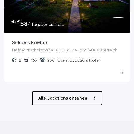
ab €
58
/ Tagespauschale
Schloss Prielau
Hofmannsthalstraße 10, 5700 Zell am See, Österreich
2
165
250
Event Location, Hotel
Alle Locations ansehen