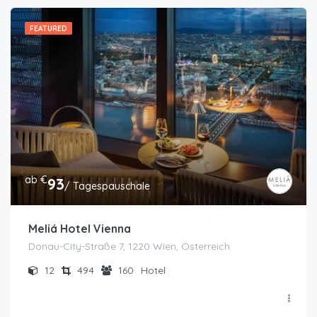
FEATURED
ab €
93
/ Tagespauschale
Meliá Hotel Vienna
Donau-City-Straße 7, 1220 Wien, Österreich
12
494
160
Hotel