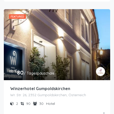
FEATURED
ab €
80
/ Tagespauschale
Winzerhotel Gumpoldskirchen
Wr. Str. 26, 2352 Gumpoldskirchen, Österreich
2
90
30
Hotel