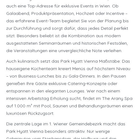
auch eine Top-Adresse für exklusive Events in Wien. Ob
Galaabend, Produktpräsentation, Hochzeit oder Incentive –
das erfahrene Event-Team begleitet Sie von der Planung bis
zur Durchführung und sorgt dafür, dass jedes Detail perfekt
sitzt. Besonders beliebt ist die Kombination aus modern
ausgestatteten Seminarräumen und historischen Festsälen,
die Veranstaltungen eine unvergleichliche Note verleihen.
Auch kulinarisch setzt das Park Hyatt Vienna Maßstäbe: Das
hauseigene Küchenteam kreiert Menüs auf höchstem Niveau
– von Business-Lunches bis zu Gala-Dinners. In den Pausen
genießen Ihre Gäste exklusive Catering-Konzepte oder
entspannen in den eleganten Lounges. Wer nach einem
intensiven Arbeitstag Erholung sucht, findet im The Arany Spa
auf 1.000 m² mit Pool, Saunen und Behandlungsräumen einen
luxuriösen Rückzugsort.
Die zentrale Lage im 1. Wiener Gemeindebezirk macht das
Park Hyatt Vienna besonders attraktiv. Nur wenige
Gehminuten vom Stephansdom, der Hofburg und den