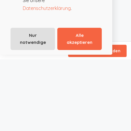
Sie unsere
Datenschutzerklärung
.
Nur
Alle
notwendige
akzeptieren
ab €150
/ Tagespauschale
Direktanfrage senden
JustRoom.at ist die smarte Plattform für außergewöhnliche