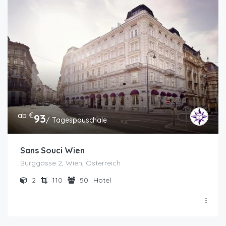
ab €
93
/ Tagespauschale
Sans Souci Wien
Burggasse 2, Wien, Österreich
2
110
50
Hotel