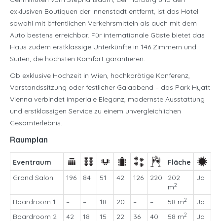
exklusiven Boutiquen der Innenstadt entfernt, ist das Hotel
sowohl mit öffentlichen Verkehrsmitteln als auch mit dem
Auto bestens erreichbar. Für internationale Gäste bietet das
Haus zudem erstklassige Unterkünfte in 146 Zimmern und
Suiten, die höchsten Komfort garantieren.
Ob exklusive Hochzeit in Wien, hochkarätige Konferenz,
Vorstandssitzung oder festlicher Galaabend – das Park Hyatt
Vienna verbindet imperiale Eleganz, modernste Ausstattung
und erstklassigen Service zu einem unvergleichlichen
Gesamterlebnis.
Raumplan
Eventraum
Fläche
Grand Salon
196
84
51
42
126
220
202
Ja
2
m
2
Boardroom 1
–
–
18
20
–
–
58 m
Ja
2
Boardroom 2
42
18
15
22
36
40
58 m
Ja