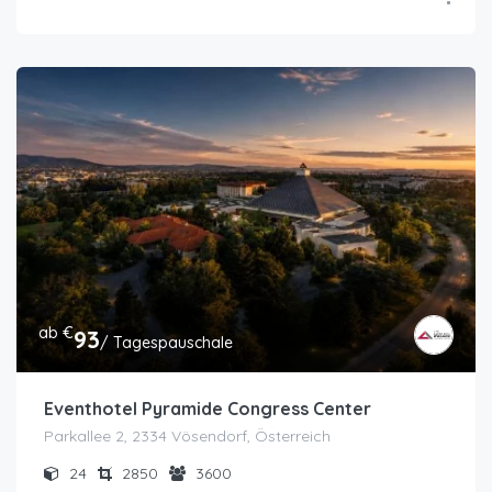
ab €
93
/ Tagespauschale
Eventhotel Pyramide Congress Center
Parkallee 2, 2334 Vösendorf, Österreich
24
2850
3600