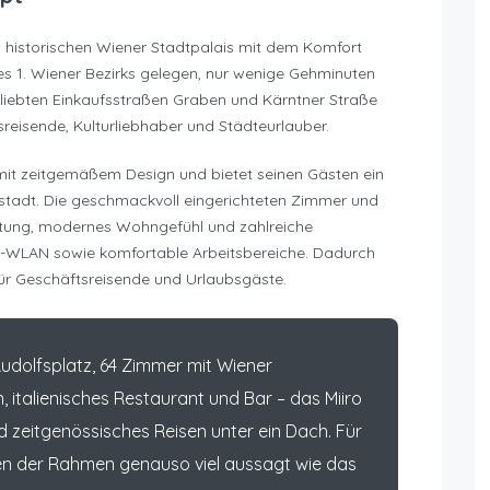
 historischen Wiener Stadtpalais mit dem Komfort
s 1. Wiener Bezirks gelegen, nur wenige Gehminuten
iebten Einkaufsstraßen Graben und Kärntner Straße
tsreisende, Kulturliebhaber und Städteurlauber.
z mit zeitgemäßem Design und bietet seinen Gästen ein
nstadt. Die geschmackvoll eingerichteten Zimmer und
ttung, modernes Wohngefühl und zahlreiche
d-WLAN sowie komfortable Arbeitsbereiche. Dadurch
für Geschäftsreisende und Urlaubsgäste.
udolfsplatz, 64 Zimmer mit Wiener
 italienisches Restaurant und Bar – das Miiro
d zeitgenössisches Reisen unter ein Dach. Für
en der Rahmen genauso viel aussagt wie das