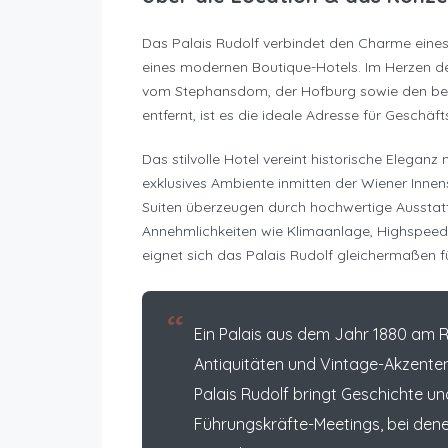
Das Palais Rudolf verbindet den Charme eines
eines modernen Boutique-Hotels. Im Herzen de
vom Stephansdom, der Hofburg sowie den bel
entfernt, ist es die ideale Adresse für Geschäf
Das stilvolle Hotel vereint historische Elegan
exklusives Ambiente inmitten der Wiener Inne
Suiten überzeugen durch hochwertige Aussta
Annehmlichkeiten wie Klimaanlage, Highspee
eignet sich das Palais Rudolf gleichermaßen 
“
Ein Palais aus dem Jahr 1880 am R
Antiquitäten und Vintage-Akzenten,
Palais Rudolf bringt Geschichte un
Führungskräfte-Meetings, bei den