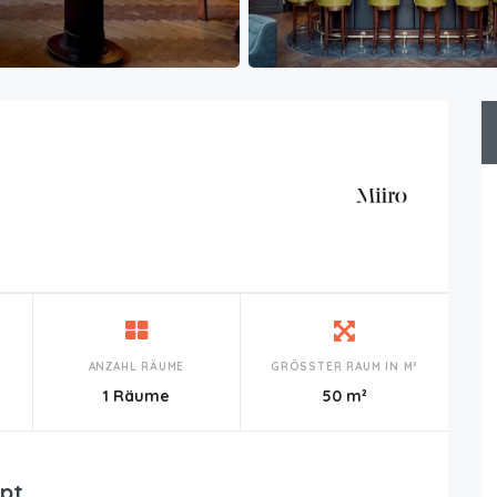
ANZAHL RÄUME
GRÖSSTER RAUM IN M²
1 Räume
50 m²
pt