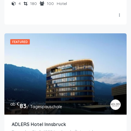
4
180
100
Hotel
FEATURED
ab €
83
/ Tagespauschale
ADLERS Hotel Innsbruck