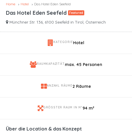
Home
Hotel
Das Hotel Eden Seefeld
Das Hotel Eden Seefeld
Featured
Münchner Str. 136, 6100 Seefeld in Tirol, Österreich
KATEGORIE
Hotel
RAUMKAPAZITÄT
max. 45 Personen
ANZAHL RÄUME
2 Räume
GRÖSSTER RAUM IN M²
94 m²
Über die Location & das Konzept