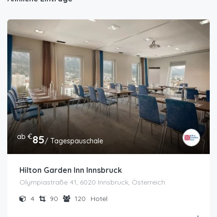
ab €
85
/ Tagespauschale
Hilton Garden Inn Innsbruck
Olympiastraße 41, 6020 Innsbruck, Österreich
4
90
120
Hotel