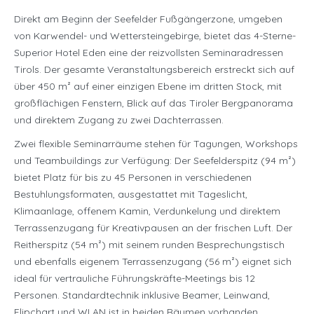
Direkt am Beginn der Seefelder Fußgängerzone, umgeben
von Karwendel- und Wettersteingebirge, bietet das 4-Sterne-
Superior Hotel Eden eine der reizvollsten Seminaradressen
Tirols. Der gesamte Veranstaltungsbereich erstreckt sich auf
über 450 m² auf einer einzigen Ebene im dritten Stock, mit
großflächigen Fenstern, Blick auf das Tiroler Bergpanorama
und direktem Zugang zu zwei Dachterrassen.
Zwei flexible Seminarräume stehen für Tagungen, Workshops
und Teambuildings zur Verfügung: Der Seefelderspitz (94 m²)
bietet Platz für bis zu 45 Personen in verschiedenen
Bestuhlungsformaten, ausgestattet mit Tageslicht,
Klimaanlage, offenem Kamin, Verdunkelung und direktem
Terrassenzugang für Kreativpausen an der frischen Luft. Der
Reitherspitz (54 m²) mit seinem runden Besprechungstisch
und ebenfalls eigenem Terrassenzugang (56 m²) eignet sich
ideal für vertrauliche Führungskräfte-Meetings bis 12
Personen. Standardtechnik inklusive Beamer, Leinwand,
Flipchart und WLAN ist in beiden Räumen vorhanden.