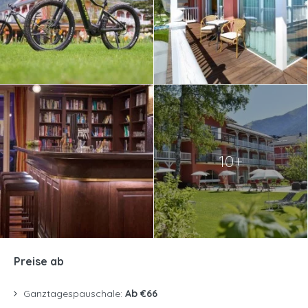
10+
Preise ab
Ganztagespauschale:
Ab €66