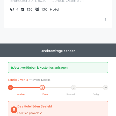
Brunecker Str. 1, 6020 Innsbruck, Österreich
4
130
130
Hotel
Direktanfrage senden
Jetzt verfügbar & kostenlos anfragen
Schritt 2 von 4
— Event-Details
2
3
Location
Event
Kontakt
Fertig
Das Hotel Eden Seefeld
Location gewählt ✓