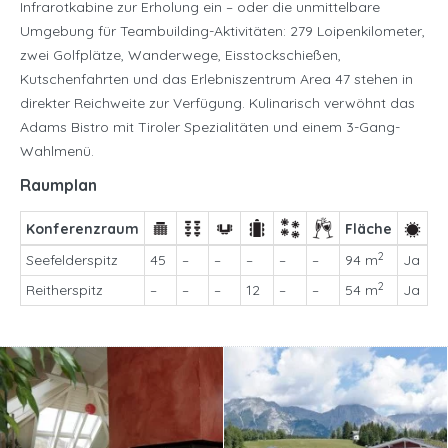
Infrarotkabine zur Erholung ein – oder die unmittelbare
Umgebung für Teambuilding-Aktivitäten: 279 Loipenkilometer,
zwei Golfplätze, Wanderwege, Eisstockschießen,
Kutschenfahrten und das Erlebniszentrum Area 47 stehen in
direkter Reichweite zur Verfügung. Kulinarisch verwöhnt das
Adams Bistro mit Tiroler Spezialitäten und einem 3-Gang-
Wahlmenü.
Raumplan
Konferenzraum
Fläche
2
Seefelderspitz
45
–
–
–
–
–
94 m
Ja
2
Reitherspitz
–
–
–
12
–
–
54 m
Ja