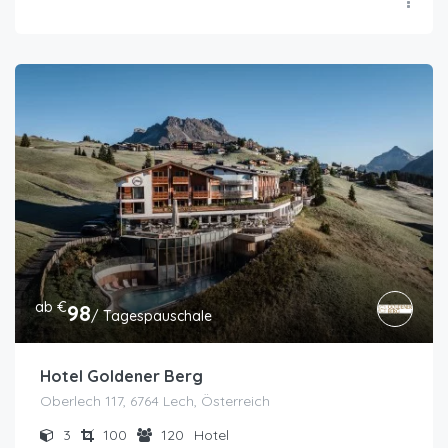
ab €
98
/ Tagespauschale
Hotel Goldener Berg
Oberlech 117, 6764 Lech, Österreich
3
100
120
Hotel