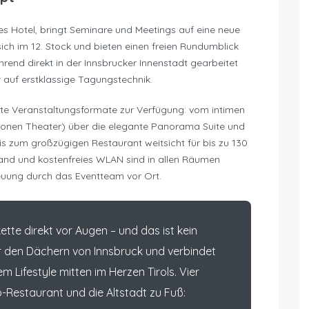
es Hotel, bringt Seminare und Meetings auf eine neue
ch im 12. Stock und bieten einen freien Rundumblick
hrend direkt in der Innsbrucker Innenstadt gearbeitet
r auf erstklassige Tagungstechnik.
hste Veranstaltungsformate zur Verfügung: vom intimen
rsonen Theater) über die elegante Panorama Suite und
s zum großzügigen Restaurant weitsicht für bis zu 130
and und kostenfreies WLAN sind in allen Räumen
treuung durch das Eventteam vor Ort.
tte direkt vor Augen – und das ist kein
er den Dächern von Innsbruck und verbindet
 Lifestyle mitten im Herzen Tirols. Vier
p-Restaurant und die Altstadt zu Fuß: