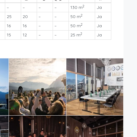
2
–
–
–
–
130 m
Ja
2
25
20
–
–
50 m
Ja
2
16
16
–
–
50 m
Ja
2
15
12
–
–
25 m
Ja