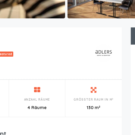
eatured
ANZAHL RÄUME
GRÖSSTER RAUM IN M²
n
4 Räume
130 m²
pt