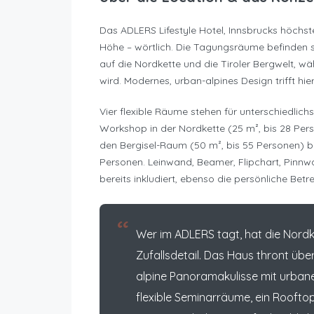
Das ADLERS Lifestyle Hotel, Innsbrucks höchst
Höhe – wörtlich. Die Tagungsräume befinden si
auf die Nordkette und die Tiroler Bergwelt, wä
wird. Modernes, urban-alpines Design trifft hie
Vier flexible Räume stehen für unterschiedlic
Workshop in der Nordkette (25 m², bis 28 Pe
den Bergisel-Raum (50 m², bis 55 Personen) bi
Personen. Leinwand, Beamer, Flipchart, Pinnw
bereits inkludiert, ebenso die persönliche Be
“
Wer im ADLERS tagt, hat die Nordke
Zufallsdetail. Das Haus thront üb
alpine Panoramakulisse mit urbanem
flexible Seminarräume, ein Roofto