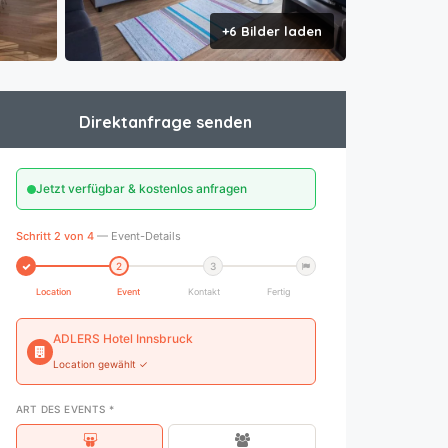
+6 Bilder laden
Direktanfrage senden
Jetzt verfügbar & kostenlos anfragen
Schritt 2 von 4
— Event-Details
2
3
Location
Event
Kontakt
Fertig
ADLERS Hotel Innsbruck
Location gewählt ✓
ART DES EVENTS *