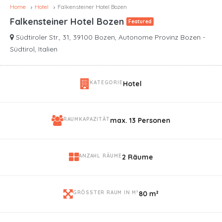
Home
Hotel
Falkensteiner Hotel Bozen
Falkensteiner Hotel Bozen
Featured
Südtiroler Str., 31, 39100 Bozen, Autonome Provinz Bozen -
Südtirol, Italien
KATEGORIE
Hotel
RAUMKAPAZITÄT
max. 13 Personen
ANZAHL RÄUME
2 Räume
GRÖSSTER RAUM IN M²
80 m²