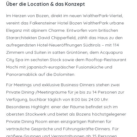
Über die Location & das Konzept
Im Herzen von Bozen, direkt im neuen WaltherPark-Viertel,
vereint das Falkensteiner Hotel Bozen WaltherPark urbane
Eleganz mit alpinem Charme. Entworfen vom britischen
Stararchitekten David Chipperfield, zählt das Haus zu den
aufregendsten Hotel-Neueröffnungen Südtirols – mit 114
Zimmern und Suiten in satten Grüntönen, dem Acquapura
City Spa im sechsten Stock sowie dem Rooftop-Restaurant
Mochi mit japanisch-europäischer Fusionsküche und
Panoramablick auf die Dolomiten.
Für Meetings und exklusive Business-Dinners stehen zwei
Private Dining-/Meetingräume für je bis zu 14 Personen zur
Verfügung, buchbar täglich von 8:00 bis 24:00 Uhr.
Besonderes Highlight: einer der Räume befindet sich im
obersten Stockwerk und bietet als Bozens höchstgelegener
Private Dining Room einen einzigartigen Rahmen für
vertrauliche Gespräche und Führungskräfte-Dinners. Für
größere Gruppen und Veranstaltungen ab 15 Personen