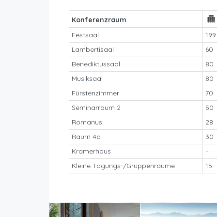
Konferenzraum
Festsaal
199
Lambertisaal
60
Benediktussaal
80
Musiksaal
80
Fürstenzimmer
70
Seminarraum 2
50
Romanus
28
Raum 4a
30
Kramerhaus
–
Kleine Tagungs-/Gruppenräume
15