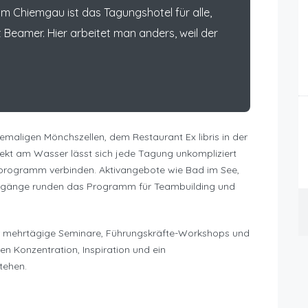
im Chiemgau ist das Tagungshotel für alle,
 Beamer. Hier arbeitet man anders, weil der
emaligen Mönchszellen, dem Restaurant Ex libris in der
irekt am Wasser lässt sich jede Tagung unkompliziert
rogramm verbinden. Aktivangebote wie Bad im See,
iergänge runden das Programm für Teambuilding und
ür mehrtägige Seminare, Führungskräfte-Workshops und
n Konzentration, Inspiration und ein
tehen.