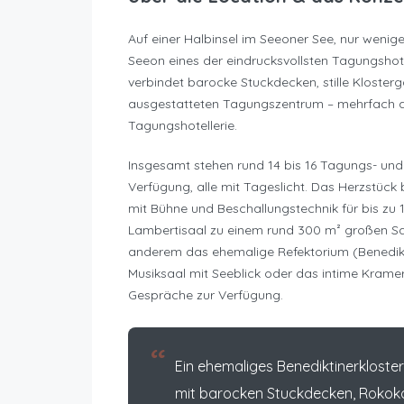
Auf einer Halbinsel im Seeoner See, nur wenige
Seeon eines der eindrucksvollsten Tagungshot
verbindet barocke Stuckdecken, stille Kloste
ausgestatteten Tagungszentrum – mehrfach a
Tagungshotellerie.
Insgesamt stehen rund 14 bis 16 Tagungs- u
Verfügung, alle mit Tageslicht. Das Herzstück b
mit Bühne und Beschallungstechnik für bis zu
Lambertisaal zu einem rund 300 m² großen Saa
anderem das ehemalige Refektorium (Benedik
Musiksaal mit Seeblick oder das intime Krame
Gespräche zur Verfügung.
“
Ein ehemaliges Benediktinerkloster
mit barocken Stuckdecken, Rokoko