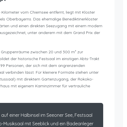
 Kilometer vom Chiemsee entfernt, liegt mit Kloster
els Oberbayerns. Das ehemalige Benediktinerkloster
rgärten und einen direkten Seezugang mit einem modern
usgezeichnet, unter anderem mit dem Grand Prix der
nd Gruppenräume zwischen 20 und 300 m² zur
ildet der historische Festsaal im einstigen Abts-Trakt
 199 Personen, der sich mit dem angrenzenden
l verbinden lässt. Für kleinere Formate stehen unter
tussaal) mit direktem Gartenzugang, der Rokoko-
rhaus mit eigenem Kaminzimmer für vertrauliche
 auf einer Halbinsel im Seeoner See, Festsaal
-Musiksaal mit Seeblick und ein Badeanleger