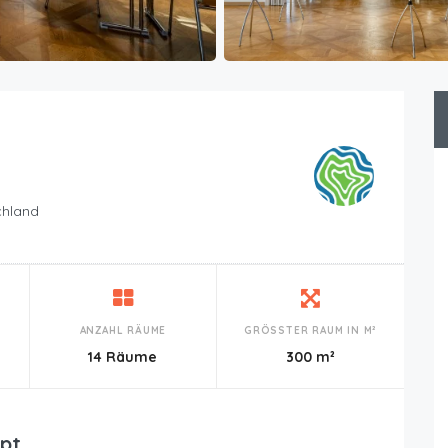
chland
ANZAHL RÄUME
GRÖSSTER RAUM IN M²
n
14 Räume
300 m²
pt