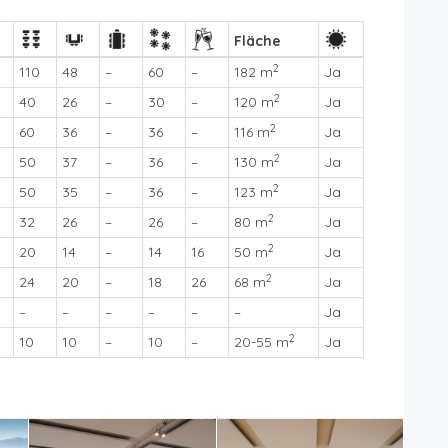
Fläche
2
110
48
–
60
–
182 m
Ja
2
40
26
–
30
–
120 m
Ja
2
60
36
–
36
–
116 m
Ja
2
50
37
–
36
–
130 m
Ja
2
50
35
–
36
–
123 m
Ja
2
32
26
–
26
–
80 m
Ja
2
20
14
–
14
16
50 m
Ja
2
24
20
–
18
26
68 m
Ja
–
–
–
–
–
–
Ja
2
10
10
–
10
–
20-55 m
Ja