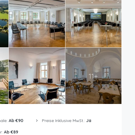
11+
ale:
Ab €90
Preise Inklusive MwSt.:
Ja
r:
Ab €89