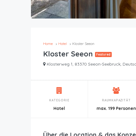
Home
Hotel
Kloster Seeon
Kloster Seeon
Featured
Klosterweg 1, 83370 Seeon-Seebruck, Deuts
KATEGORIE
RAUMKAPAZITÄT
Hotel
max. 199 Persone
Über die Location & das Konze