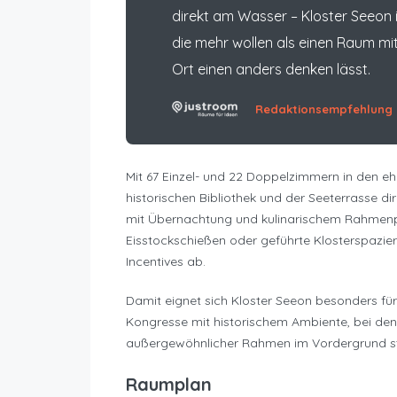
direkt am Wasser – Kloster Seeon 
die mehr wollen als einen Raum mit
Ort einen anders denken lässt.
Redaktionsempfehlung
Mit 67 Einzel- und 22 Doppelzimmern in den eh
historischen Bibliothek und der Seeterrasse d
mit Übernachtung und kulinarischem Rahmenp
Eisstockschießen oder geführte Klosterspaz
Incentives ab.
Damit eignet sich Kloster Seeon besonders f
Kongresse mit historischem Ambiente, bei dene
außergewöhnlicher Rahmen im Vordergrund s
Raumplan