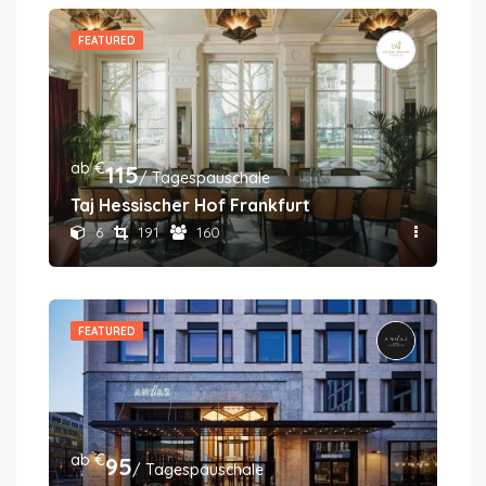
FEATURED
ab €
115
/ Tagespauschale
Taj Hessischer Hof Frankfurt
6
191
160
FEATURED
ab €
95
/ Tagespauschale