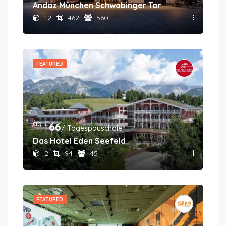
Andaz München Schwabinger Tor
12
462
560
FEATURED
ab €
66
/ Tagespauschale
Das Hotel Eden Seefeld
2
94
45
FEATURED