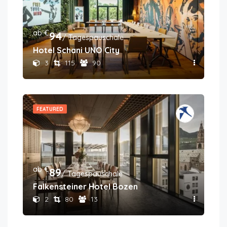
ab €
94
/ Tagespauschale
Hotel Schani UNO City
3
115
90
FEATURED
ab €
89
/ Tagespauschale
Falkensteiner Hotel Bozen
2
80
13