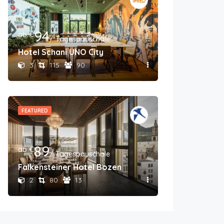
94
ab €
/ Tagespauschale
Hotel Schani UNO City
3
115
90
FEATURED
89
ab €
/ Tagespauschale
Falkensteiner Hotel Bozen
2
80
13