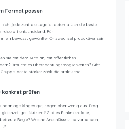
um Format passen
 nicht jede zentrale Lage ist automatisch die beste
Anreise oft entscheidend. Für
nn ein bewusst gewählter Ortswechsel produktiver sein
sen sie mit dem Auto an, mit öffentlichen
dern? Braucht es Übernachtungsmöglichkeiten? Gibt
Gruppe, desto stärker zählt die praktische
u konkret prüfen
danlage klingen gut, sagen aber wenig aus. Frag
 gleichzeitigen Nutzern? Gibt es Funkmikrofone,
e betreute Regie? Welche Anschlüsse sind vorhanden,
llt?