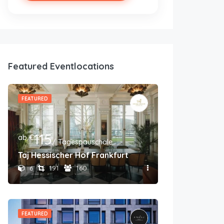
Featured Eventlocations
FEATURED
115
ab €
/ Tagespauschale
Taj Hessischer Hof Frankfurt
6
191
160
FEATURED