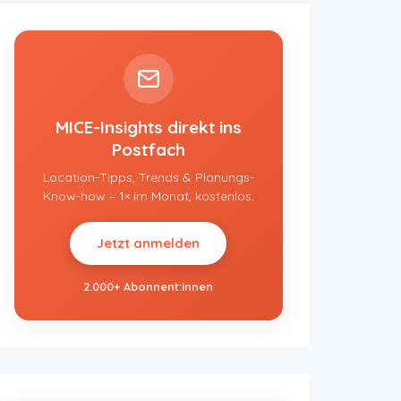
MICE-Insights direkt ins
Postfach
Location-Tipps, Trends & Planungs-
Know-how – 1× im Monat, kostenlos.
Jetzt anmelden
2.000+ Abonnent:innen