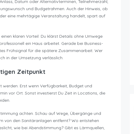
t Anlass, Datum oder Alternativterminen, Teilnehmerzahl,
egungswunsch und Budgetrahmen. Auch der Hinweis, ob
der eine mehrtägige Veranstaltung handelt, spart auf
einen klaren Vorteil: Du klärst Details ohne Umwege
rofessionell ein Haus arbeitet. Gerade bei Business-
utes Frühsignal für die spätere Zusammenarbeit. Wer
ch in der Umsetzung verlässlich.
htigen Zeitpunkt
gt werden. Erst wenn Verfügbarkeit, Budget und
in vor Ort. Sonst investierst Du Zeit in Locations, die
iden.
uf Stimmung achten. Schau auf Wege, Übergänge und
aum von den Sanitäranlagen entfernt? Wo entstehen
slicht, wie bei Abendstimmung? Gibt es Lärmquellen,