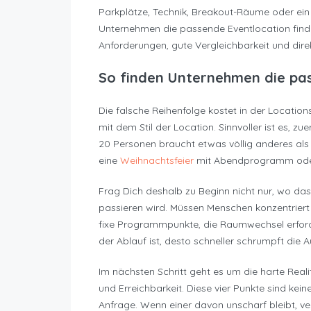
Parkplätze, Technik, Breakout-Räume oder ein 
Unternehmen die passende Eventlocation finde
Anforderungen, gute Vergleichbarkeit und dir
So finden Unternehmen die pa
Die falsche Reihenfolge kostet in der Location
mit dem Stil der Location. Sinnvoller ist es, z
20 Personen braucht etwas völlig anderes als 
eine
Weihnachtsfeier
mit Abendprogramm oder 
Frag Dich deshalb zu Beginn nicht nur, wo das 
passieren wird. Müssen Menschen konzentriert 
fixe Programmpunkte, die Raumwechsel erford
der Ablauf ist, desto schneller schrumpft die A
Im nächsten Schritt geht es um die harte Reali
und Erreichbarkeit. Diese vier Punkte sind kein
Anfrage. Wenn einer davon unscharf bleibt, ver