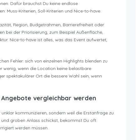
onen. Dafür brauchst Du keine endlose
 Muss-Kriterien, Soll-Kriterien und Nice-to-have.
zität, Region, Budgetrahmen, Barrierefreiheit oder
elfen bei der Priorisierung, zum Beispiel Außenfläche,
ur. Nice-to-have ist alles, was das Event aufwertet,
hen Fehler: sich von einzelnen Highlights blenden zu
aber wenig, wenn die Location keine belastbare
er spektakulärer Ort die bessere Wahl sein, wenn
s Angebote vergleichbar werden
r unklar kommunizieren, sondern weil die Erstanfrage zu
 und groben Anlass schickst, bekommst Du oft
rrigiert werden müssen.