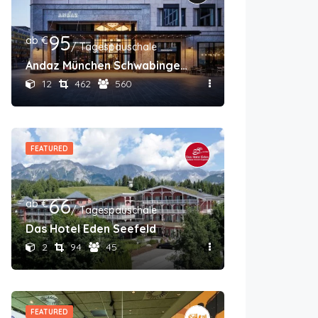
95
ab €
/ Tagespauschale
Andaz München Schwabinger Tor
12
462
560
FEATURED
66
ab €
/ Tagespauschale
Das Hotel Eden Seefeld
2
94
45
FEATURED