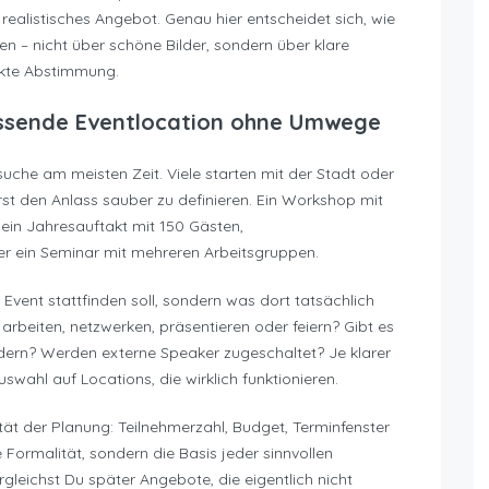
realistisches Angebot. Genau hier entscheidet sich, wie
n – nicht über schöne Bilder, sondern über klare
ekte Abstimmung.
ssende Eventlocation ohne Umwege
suche am meisten Zeit. Viele starten mit der Stadt oder
uerst den Anlass sauber zu definieren. Ein Workshop mit
ein Jahresauftakt mit 150 Gästen,
ein Seminar mit mehreren Arbeitsgruppen.
Event stattfinden soll, sondern was dort tatsächlich
arbeiten, netzwerken, präsentieren oder feiern? Gibt es
ern? Werden externe Speaker zugeschaltet? Je klarer
uswahl auf Locations, die wirklich funktionieren.
tät der Planung: Teilnehmerzahl, Budget, Terminfenster
e Formalität, sondern die Basis jeder sinnvollen
gleichst Du später Angebote, die eigentlich nicht