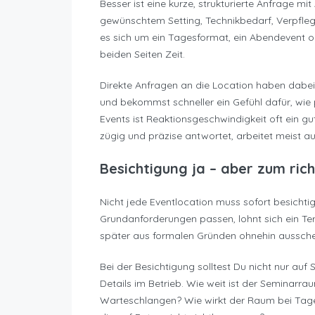
Besser ist eine kurze, strukturierte Anfrage mi
gewünschtem Setting, Technikbedarf, Verpfl
es sich um ein Tagesformat, ein Abendevent o
beiden Seiten Zeit.
Direkte Anfragen an die Location haben dabei 
und bekommst schneller ein Gefühl dafür, wie p
Events ist Reaktionsgeschwindigkeit oft ein g
zügig und präzise antwortet, arbeitet meist au
Besichtigung ja – aber zum ric
Nicht jede Eventlocation muss sofort besichti
Grundanforderungen passen, lohnt sich ein Term
später aus formalen Gründen ohnehin aussche
Bei der Besichtigung solltest Du nicht nur a
Details im Betrieb. Wie weit ist der Seminarr
Warteschlangen? Wie wirkt der Raum bei Tage