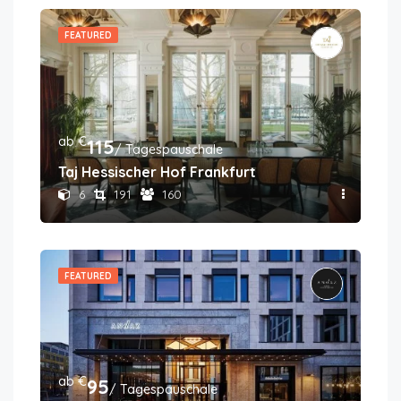
FEATURED
ab €
115
/ Tagespauschale
Taj Hessischer Hof Frankfurt
6
191
160
FEATURED
ab €
95
/ Tagespauschale