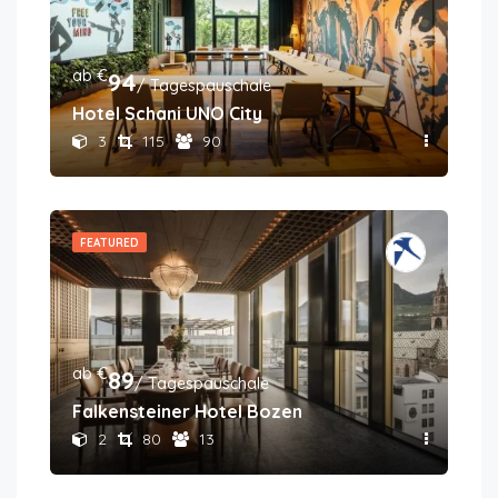
ab €
94
/ Tagespauschale
Hotel Schani UNO City
3
115
90
FEATURED
ab €
89
/ Tagespauschale
Falkensteiner Hotel Bozen
2
80
13