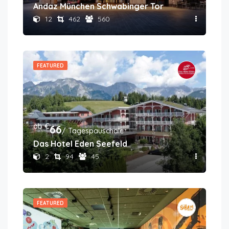
Andaz München Schwabinger Tor
12
462
560
FEATURED
ab €
66
/ Tagespauschale
Das Hotel Eden Seefeld
2
94
45
FEATURED