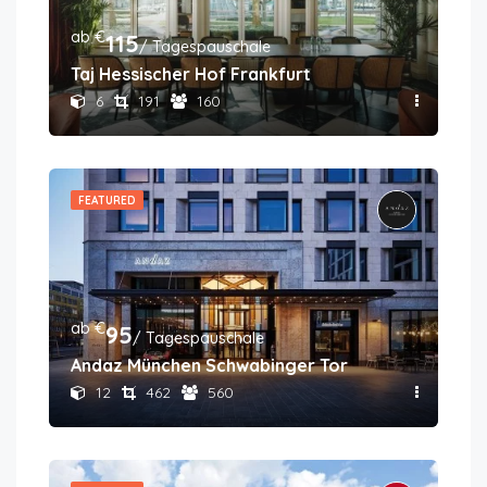
ab €
115
/ Tagespauschale
Taj Hessischer Hof Frankfurt
6
191
160
FEATURED
ab €
95
/ Tagespauschale
Andaz München Schwabinger Tor
12
462
560