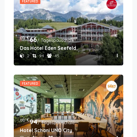
FEATURED
ab €
66
/ Tagespauschale
Das Hotel Eden Seefeld
2
94
45
FEATURED
ab €
94
/ Tagespauschale
Hotel Schani UNO City