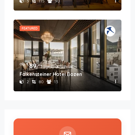
3
115
90
FEATURED
ab €
89
/ Tagespauschale
Falkensteiner Hotel Bozen
2
80
13