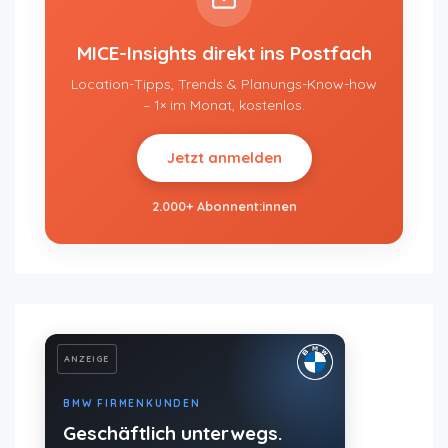
MICE-Insights direkt ins Postfach
Location-Tipps, Trends & Planungs-Know-how
– 1× im Monat, kostenlos.
Jetzt anmelden
2.000+ Abonnent:innen
ANZEIGE
BMW FIRMENKUNDEN
Geschäftlich unterwegs.