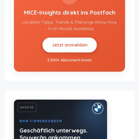
MICE-Insights direkt ins Postfach
Location-Tipps, Trends & Planungs-Know-how
– 1× im Monat, kostenlos.
Jetzt anmelden
2.500+ Abonnent:innen
ANZEIGE
BMW FIRMENKUNDEN
Geschäftlich unterwegs.
Souverän ankommen.