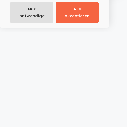
einer
Nur
Alle
Eventlocation in Graz
notwendige
akzeptieren
JustRoom.at ist die smarte Plattform für außergewöhnliche