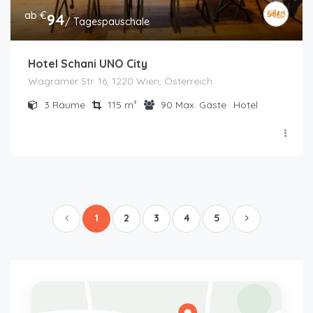
ab €
94
/ Tagespauschale
Hotel Schani UNO City
Wagramer Str. 16, 1220 Wien, Österreich
3
Räume
115
m²
90
Max. Gäste
Hotel
1
2
3
4
5