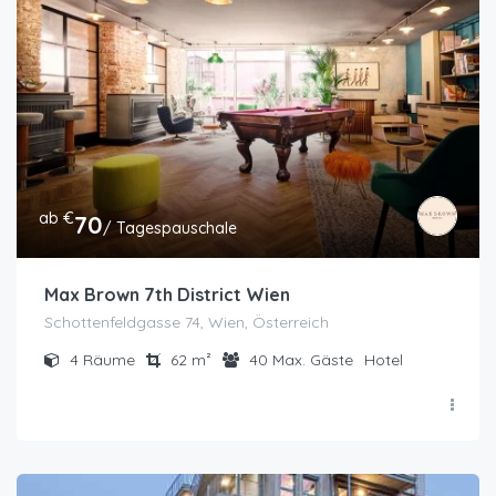
ab €
70
/ Tagespauschale
Max Brown 7th District Wien
Schottenfeldgasse 74, Wien, Österreich
4
Räume
62
m²
40
Max. Gäste
Hotel