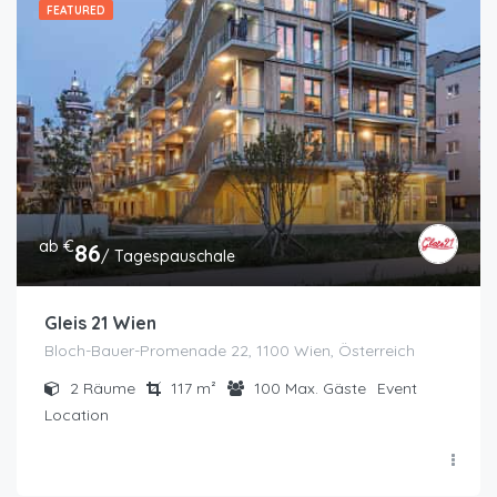
FEATURED
ab €
86
/ Tagespauschale
Gleis 21 Wien
Bloch-Bauer-Promenade 22, 1100 Wien, Österreich
2
Räume
117
m²
100
Max. Gäste
Event
Location