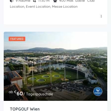
9
Räume
1130
m²
400
Max. Gäste
Club
Location, Event Location, Messe Location
FEATURED
ab €
60
/ Tagespauschale
TOPGOLF Wien