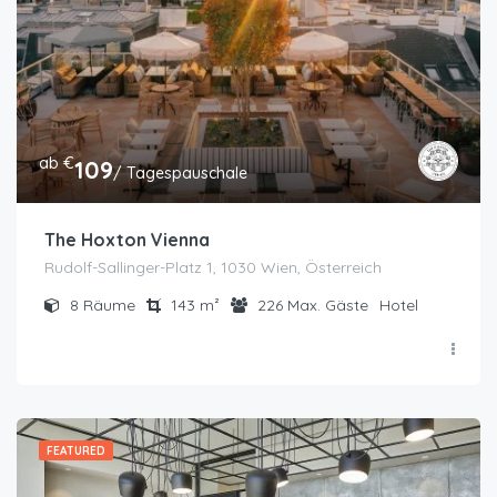
ab €
109
/ Tagespauschale
The Hoxton Vienna
Rudolf-Sallinger-Platz 1, 1030 Wien, Österreich
8
Räume
143
m²
226
Max. Gäste
Hotel
FEATURED