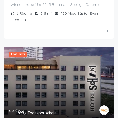
Wienerstraße 196, 2345 Brunn am Gebirge, Österreich
6
Räume
215
m²
130
Max. Gäste
Event
Location
FEATURED
ab €
94
/ Tagespauschale