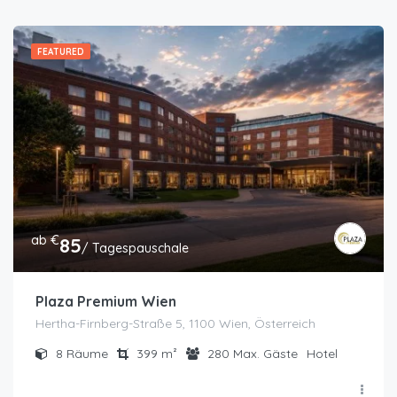
FEATURED
ab €
85
/ Tagespauschale
Plaza Premium Wien
Hertha-Firnberg-Straße 5, 1100 Wien, Österreich
8
Räume
399
m²
280
Max. Gäste
Hotel