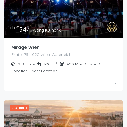
ab €
54
/ 3-Gang Kulinarik
Mirage Wien
Prater 75, 1020 Wien, Österreich
2
Räume
600
m²
400
Max. Gäste
Club
Location, Event Location
FEATURED