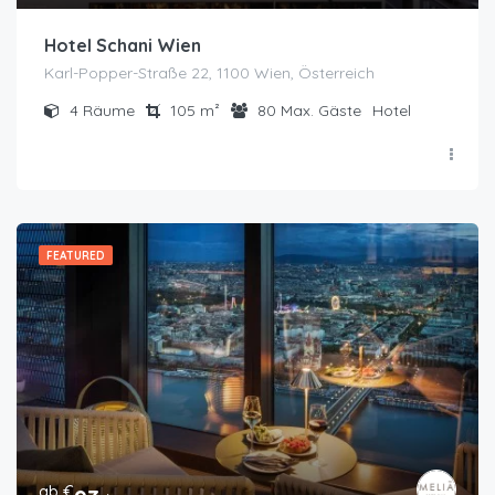
Hotel Schani Wien
Karl-Popper-Straße 22, 1100 Wien, Österreich
4
Räume
105
m²
80
Max. Gäste
Hotel
FEATURED
ab €