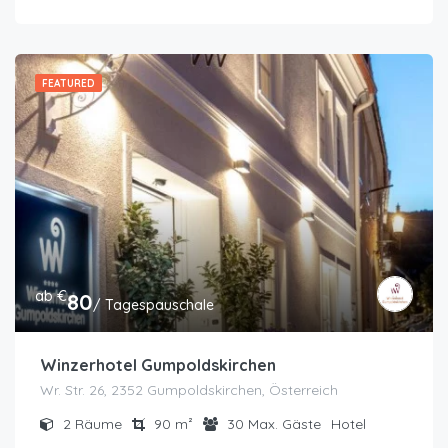
FEATURED
ab €
80
/ Tagespauschale
Winzerhotel Gumpoldskirchen
Wr. Str. 26, 2352 Gumpoldskirchen, Österreich
2
Räume
90
m²
30
Max. Gäste
Hotel