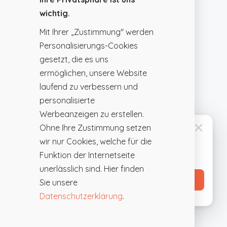
wichtig.
Mit Ihrer „Zustimmung" werden
Personalisierungs-Cookies
gesetzt, die es uns
ermöglichen, unsere Website
laufend zu verbessern und
personalisierte
Werbeanzeigen zu erstellen.
Ohne Ihre Zustimmung setzen
FÜR EVENTPLANER
Favoritenliste anlegen
wir nur Cookies, welche für die
Speichere interessante Locations mit
Funktion der Internetseite
einem Klick und vergleiche sie später.
unerlässlich sind. Hier finden
Profil erstellen →
Sie unsere
Datenschutzerklärung
.