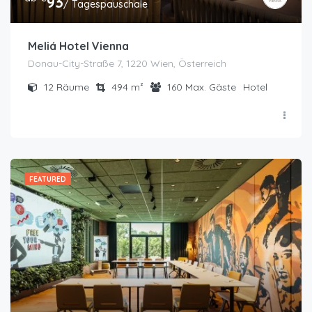
93
/ Tagespauschale
Meliá Hotel Vienna
Donau-City-Straße 7, 1220 Wien, Österreich
12
Räume
494
m²
160
Max. Gäste
Hotel
FEATURED