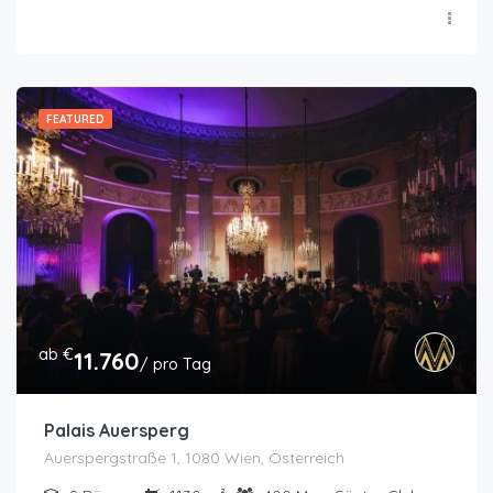
FEATURED
ab €
11.760
/ pro Tag
Palais Auersperg
Auerspergstraße 1, 1080 Wien, Österreich