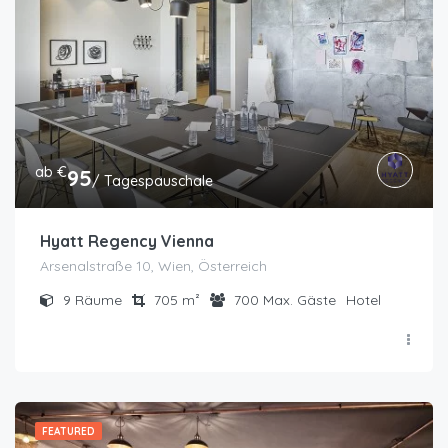
ab €
95
/ Tagespauschale
Hyatt Regency Vienna
Arsenalstraße 10, Wien, Österreich
9
Räume
705
m²
700
Max. Gäste
Hotel
FEATURED