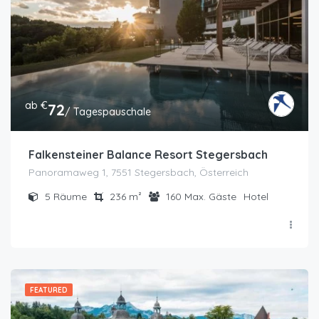
ab €
72
/ Tagespauschale
Falkensteiner Balance Resort Stegersbach
Panoramaweg 1, 7551 Stegersbach, Österreich
5
Räume
236
m²
160
Max. Gäste
Hotel
FEATURED