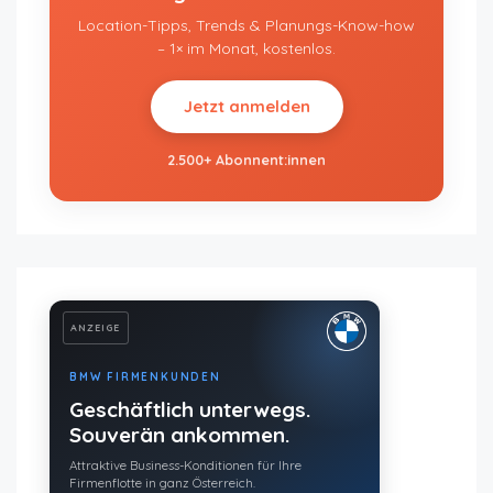
Location-Tipps, Trends & Planungs-Know-how
– 1× im Monat, kostenlos.
Jetzt anmelden
2.500+ Abonnent:innen
ANZEIGE
BMW FIRMENKUNDEN
Geschäftlich unterwegs.
Souverän ankommen.
Attraktive Business-Konditionen für Ihre
Firmenflotte in ganz Österreich.