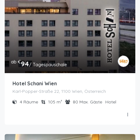
ab €
94
/ Tagespauschale
Hotel Schani Wien
Karl-Popper-Straße 22, 1100 Wien, Österreich
4
Räume
105
m²
80
Max. Gäste
Hotel