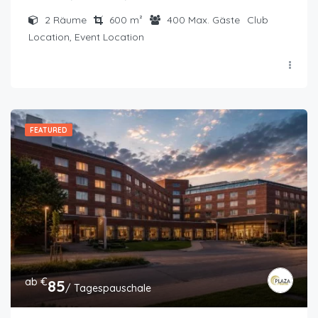
2
Räume
600
m²
400
Max. Gäste
Club
Location, Event Location
FEATURED
ab €
85
/ Tagespauschale