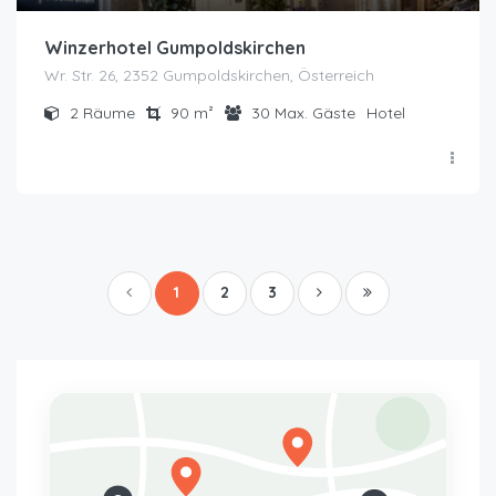
Winzerhotel Gumpoldskirchen
Wr. Str. 26, 2352 Gumpoldskirchen, Österreich
2
Räume
90
m²
30
Max. Gäste
Hotel
1
2
3