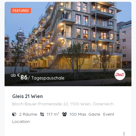
FEATURED
ab €
86
/ Tagespauschale
Gleis 21 Wien
Bloch-Bauer-Promenade 22, 1100 Wien, Österreich
2
Räume
117
m²
100
Max. Gäste
Event
Location