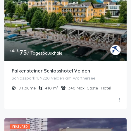
ab €
75
/ Tagespauschale
Falkensteiner Schlosshotel Velden
Schlosspark 1, 9220 Velden am Wörthersee
8
Räume
410
m²
340
Max. Gäste
Hotel
FEATURED