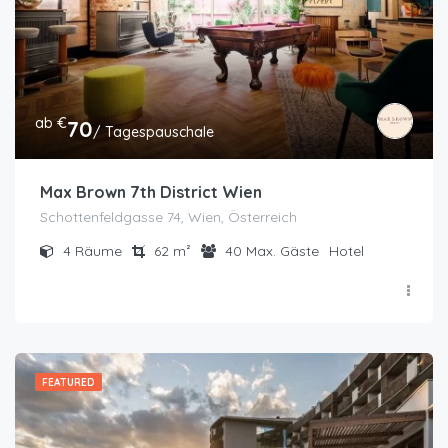
ab €
70
/ Tagespauschale
Max Brown 7th District Wien
Schottenfeldgasse 74, Wien, Österreich
4
Räume
62
m²
40
Max. Gäste
Hotel
FEATURED