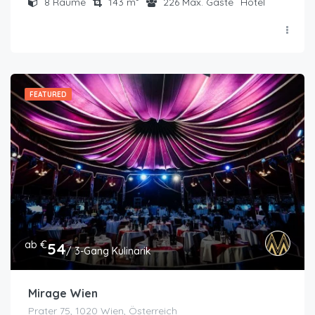
8
Räume
143
m²
226
Max. Gäste
Hotel
FEATURED
ab €
54
/ 3-Gang Kulinarik
Mirage Wien
Prater 75, 1020 Wien, Österreich