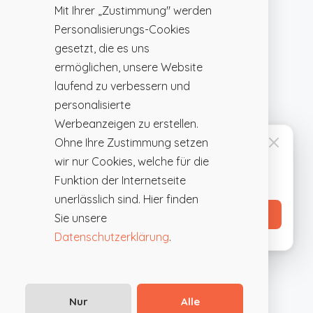
Mit Ihrer „Zustimmung" werden
Personalisierungs-Cookies
gesetzt, die es uns
ermöglichen, unsere Website
laufend zu verbessern und
personalisierte
Werbeanzeigen zu erstellen.
Ohne Ihre Zustimmung setzen
FÜR EVENTPLANER
Favoritenliste anlegen
wir nur Cookies, welche für die
Speichere interessante Locations mit
Funktion der Internetseite
einem Klick und vergleiche sie später.
unerlässlich sind. Hier finden
Profil erstellen →
Sie unsere
Datenschutzerklärung
.
einem
Nur
Alle
Eventhotel in Innsbruck