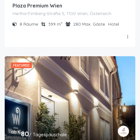
Plaza Premium Wien
Hertha-Firnberg-Straße 5, 1100 Wien, Österreich
8
Räume
399
m²
280
Max. Gäste
Hotel
FEATURED
ab €
80
/ Tagespauschale