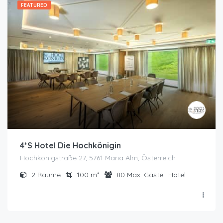
FEATURED
4*S Hotel Die Hochkönigin
Hochkönigstraße 27, 5761 Maria Alm, Österreich
2
Räume
100
m²
80
Max. Gäste
Hotel