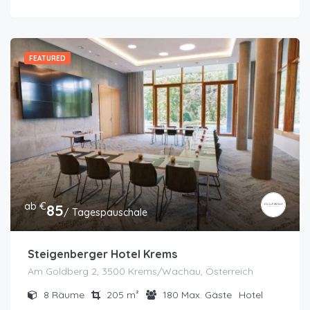
FEATURED
ab €
85
/ Tagespauschale
Steigenberger Hotel Krems
Am Goldberg 2, 3500 Krems/Wachau, Österreich
8
Räume
205
m²
180
Max. Gäste
Hotel