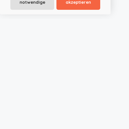
notwendige
akzeptieren
JustRoom.at ist die smarte Plattform für außergewöhnliche
Event- und Tagungslocations in Österreich und Deutschland.
Ob Seminar, Meeting, Hochzeit oder privates Event – wir