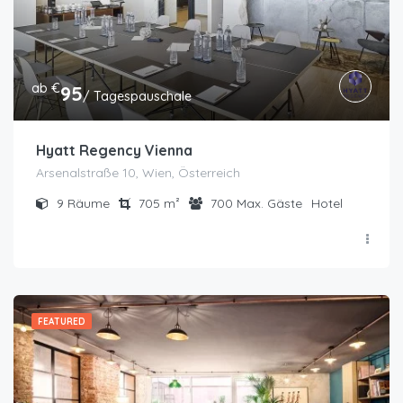
ab €
95
/ Tagespauschale
Hyatt Regency Vienna
Arsenalstraße 10, Wien, Österreich
9
Räume
705
m²
700
Max. Gäste
Hotel
FEATURED