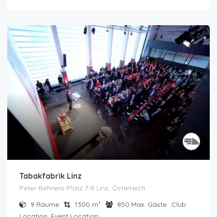
Tabakfabrik Linz
Peter-Behrens-Platz 7-8 Linz, Österreich
9
Räume
1300
m²
850
Max. Gäste
Club
Location, Event Location