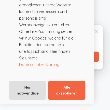
ermöglichen, unsere Website
laufend zu verbessern und
personalisierte
Werbeanzeigen zu erstellen.
Ohne Ihre Zustimmung setzen
FÜR EVENTPLANER
Favoritenliste anlegen
wir nur Cookies, welche für die
Speichere interessante Locations mit
Funktion der Internetseite
einem Klick und vergleiche sie später.
unerlässlich sind. Hier finden
Profil erstellen →
Sie unsere
Datenschutzerklärung
.
einem
Nur
Alle
Seminarhotel in Wien
notwendige
akzeptieren