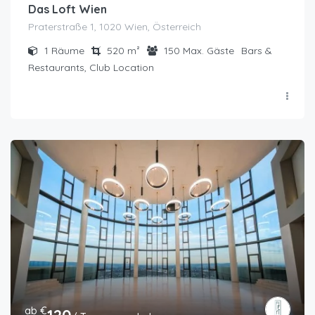
Das Loft Wien
Praterstraße 1, 1020 Wien, Österreich
1
Räume
520
m²
150
Max. Gäste
Bars &
Restaurants, Club Location
ab €
120