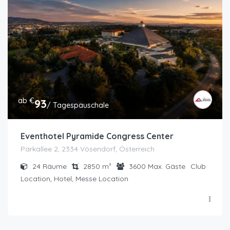
ab €
93
/ Tagespauschale
Eventhotel Pyramide Congress Center
Parkallee 2, 2334 Vösendorf, Österreich
24
Räume
2850
m²
3600
Max. Gäste
Club
Location, Hotel, Messe Location