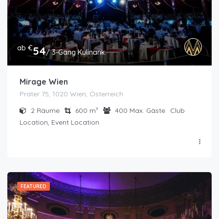
ab €
54
/ 3-Gang Kulinarik
Mirage Wien
Prater 75, 1020 Wien, Österreich
2
Räume
600
m²
400
Max. Gäste
Club
Location, Event Location
FEATURED