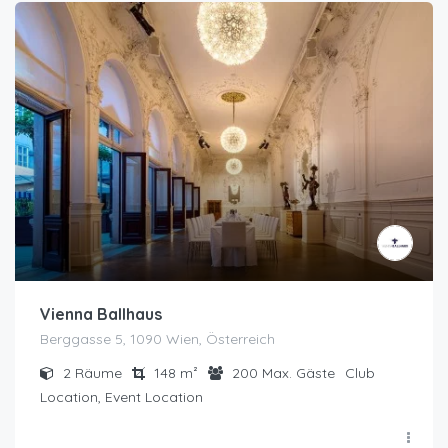
Vienna Ballhaus
Berggasse 5, 1090 Wien, Österreich
2
Räume
148
m²
200
Max. Gäste
Club
Location, Event Location