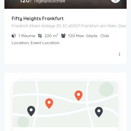
/ Tagespauschale
Fifty Heights Frankfurt
Friedrich-Ebert-Anlage 35-37, 60327 Frankfurt am Main, Deuts
1
Räume
220
m²
120
Max. Gäste
Club
Location, Event Location