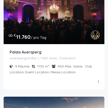
ab €
11.760
/ pro Tag
Palais Auersperg
Auerspergstraße 1, 1080 Wien, Österreich
9
Räume
1130
m²
400
Max. Gäste
Club
Location, Event Location, Messe Location