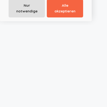
Nur
Alle
notwendige
akzeptieren
JustRoom.at ist die smarte Plattform für außergewöhnliche
Event- und Tagungslocations in Österreich und Deutschland.
Ob Seminar, Meeting, Hochzeit oder privates Event – wir
bringen Angebot und Nachfrage effizient zusammen. Schnell,