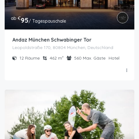
ab €
95
/ Tagespauschale
Andaz München Schwabinger Tor
Leopoldstraße 170, 80804 München, Deutschland
12
Räume
462
m²
560
Max. Gäste
Hotel