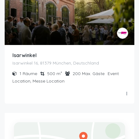
Isarwinkel
Isarwinkel 16, 81379 München, Deutschland
1
Räume
500
m²
200
Max. Gäste
Event
Location, Messe Location