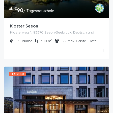
ab €
90
/ Tagespauschale
Kloster Seeon
Klosterweg 1, 83370 Seeon-Seebruck, Deutschland
14
Räume
300
m²
199
Max. Gäste
Hotel
FEATURED