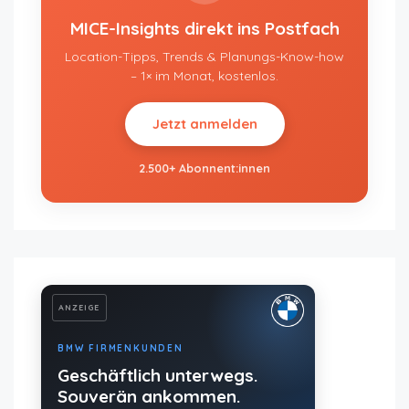
MICE-Insights direkt ins Postfach
Location-Tipps, Trends & Planungs-Know-how
– 1× im Monat, kostenlos.
Jetzt anmelden
2.500+ Abonnent:innen
ANZEIGE
BMW FIRMENKUNDEN
Geschäftlich unterwegs.
Souverän ankommen.