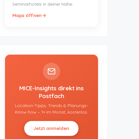
Seminarhotels in deiner Nähe.
Maps öffnen
MICE-Insights direkt ins
Postfach
Location-Tipps, Trends & Planungs-
Know-how – 1× im Monat, kostenlos.
Jetzt anmelden