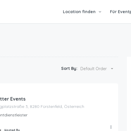
Location finden
Für Event
Sort By:
Default Order
tter Events
gplatzstraße 3, 8280 Fürstenfeld, Österreich
ntdienstleister
Hosted By