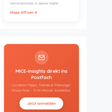
Seminarhotels in deiner Nähe.
Maps öffnen
MICE-Insights direkt ins
Postfach
Location-Tipps, Trends & Planungs-
Know-how – 1× im Monat, kostenlos.
Jetzt anmelden