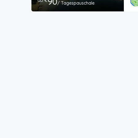
90
ab €
/ Tagespauschale