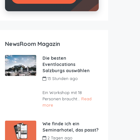
NewsRoom Magazin
Die besten
Eventlocations
Salzburgs auswählen
13 Stunden ago
by
JustRoom
Ein Workshop mit 18
Personen braucht...
Read
more
Wie finde ich ein
Seminarhotel, das passt?
2 Tagen ago
by