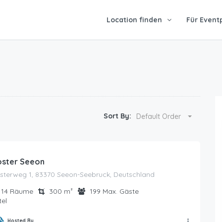
Location finden
Für Event
Sort By:
Default Order
oster Seeon
osterweg 1, 83370 Seeon-Seebruck, Deutschland
14
Räume
300
m²
199
Max. Gäste
el
Hosted By