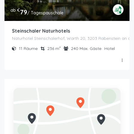
ab €
79
/ Tagespauschale
Steinschaler Naturhotels
Naturhotel Steinschalerhof, Warth 20, 3203 Rabenstein an der
11
Räume
236
m²
240
Max. Gäste
Hotel