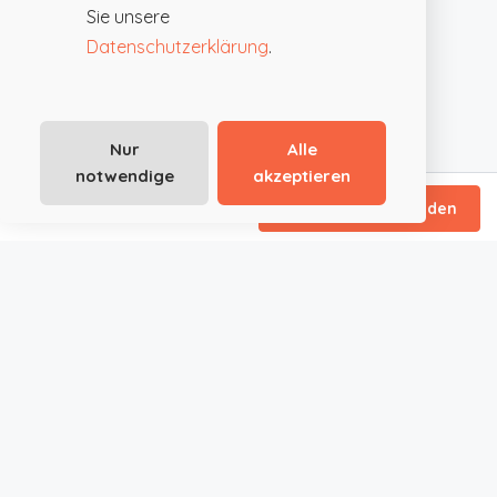
Sie unsere
Datenschutzerklärung
.
Nur
Alle
notwendige
akzeptieren
ab €79
/ Tagespauschale
Direktanfrage senden
JustRoom.at ist die smarte Plattform für außergewöhnliche