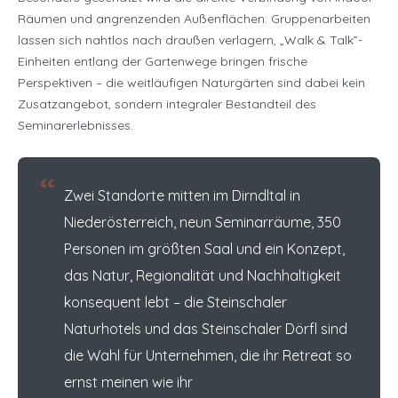
Räumen und angrenzenden Außenflächen: Gruppenarbeiten
lassen sich nahtlos nach draußen verlagern, „Walk & Talk”-
Einheiten entlang der Gartenwege bringen frische
Perspektiven – die weitläufigen Naturgärten sind dabei kein
Zusatzangebot, sondern integraler Bestandteil des
Seminarerlebnisses.
“
Zwei Standorte mitten im Dirndltal in
Niederösterreich, neun Seminarräume, 350
Personen im größten Saal und ein Konzept,
das Natur, Regionalität und Nachhaltigkeit
konsequent lebt – die Steinschaler
Naturhotels und das Steinschaler Dörfl sind
die Wahl für Unternehmen, die ihr Retreat so
ernst meinen wie ihr