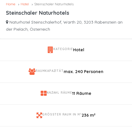
Home
Hotel
Steinschaler Naturhotels
Steinschaler Naturhotels
Naturhotel Steinschalerhof, Warth 20, 3203 Rabenstein an
der Pielach, Österreich
KATEGORIE
Hotel
RAUMKAPAZITÄT
max. 240 Personen
ANZAHL RÄUME
11 Räume
GRÖSSTER RAUM IN M²
236 m²