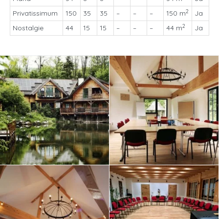
2
Privatissimum
150
35
35
–
–
–
150 m
Ja
2
Nostalgie
44
15
15
–
–
–
44 m
Ja