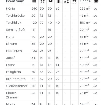
Eventraum
Fläche
2
König
240
50
50
60
–
–
236 m
Ja
2
Teichbrücke
20
12
12
–
–
–
46 m
Ja
2
Teichblick
120
70
40
40
–
–
150 m
Ja
2
Seminarfloß
15
–
15
–
–
–
20 m
Ja
2
Hans
40
20
20
–
–
–
68 m
Ja
2
Elmara
38
20
20
–
–
–
64 m
Ja
2
Mostinium
100
26
26
–
–
–
92 m
Ja
2
Josef
34
10
8
10
–
–
34 m
Ja
2
Franz
40
16
12
14
–
–
40 m
Ja
2
Pflughittn
60
35
22
24
–
–
60 m
Ja
2
Kräuterhütte
52
32
20
22
–
–
52 m
Ja
2
Giebelzimmer
28
14
8
10
–
–
28 m
Ja
2
Blaues
26
14
8
10
–
–
26 m
Ja
Zimmer
2
Maria
34
8
8
–
–
–
34 m
Ja