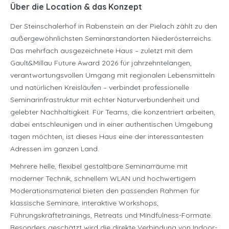
Über die Location & das Konzept
Der Steinschalerhof in Rabenstein an der Pielach zählt zu den
außergewöhnlichsten Seminarstandorten Niederösterreichs.
Das mehrfach ausgezeichnete Haus – zuletzt mit dem
Gault&Millau Future Award 2026 für jahrzehntelangen,
verantwortungsvollen Umgang mit regionalen Lebensmitteln
und natürlichen Kreisläufen – verbindet professionelle
Seminarinfrastruktur mit echter Naturverbundenheit und
gelebter Nachhaltigkeit. Für Teams, die konzentriert arbeiten,
dabei entschleunigen und in einer authentischen Umgebung
tagen möchten, ist dieses Haus eine der interessantesten
Adressen im ganzen Land.
Mehrere helle, flexibel gestaltbare Seminarräume mit
moderner Technik, schnellem WLAN und hochwertigem
Moderationsmaterial bieten den passenden Rahmen für
klassische Seminare, interaktive Workshops,
Führungskräftetrainings, Retreats und Mindfulness-Formate.
Besonders geschätzt wird die direkte Verbindung von Indoor-