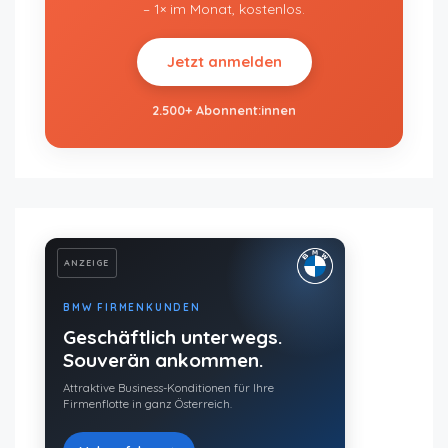
– 1× im Monat, kostenlos.
Jetzt anmelden
2.500+ Abonnent:innen
ANZEIGE
BMW FIRMENKUNDEN
Geschäftlich unterwegs.
Souverän ankommen.
Attraktive Business-Konditionen für Ihre
Firmenflotte in ganz Österreich.