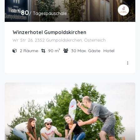
ab €
80
/ Tagespauschale
Winzerhotel Gumpoldskirchen
Wr. Str. 26, 2352 Gumpoldskirchen, Österreich
2
Räume
90
m²
30
Max. Gäste
Hotel