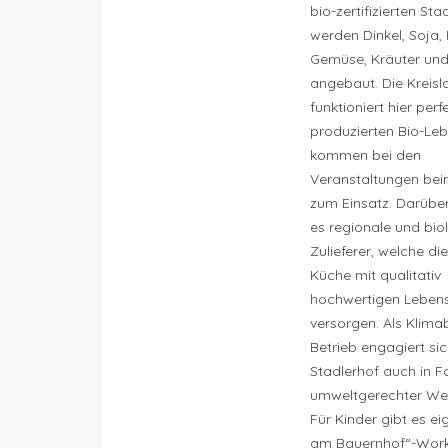
bio-zertifizierten Sta
werden Dinkel, Soja, 
Gemüse, Kräuter und
angebaut. Die Kreisl
funktioniert hier perf
produzierten Bio-Leb
kommen bei den
Veranstaltungen bei
zum Einsatz. Darüber
es regionale und bio
Zulieferer, welche di
Küche mit qualitativ
hochwertigen Lebens
versorgen. Als Klima
Betrieb engagiert sic
Stadlerhof auch in 
umweltgerechter Wei
Für Kinder gibt es ei
am Bauernhof“-Work