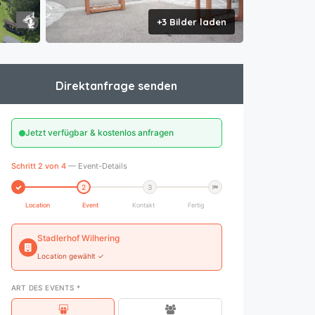
+3 Bilder laden
Direktanfrage senden
Jetzt verfügbar & kostenlos anfragen
Schritt 2 von 4
— Event-Details
2
3
Location
Event
Kontakt
Fertig
Stadlerhof Wilhering
Location gewählt ✓
ART DES EVENTS *