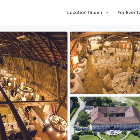
Location finden
Für Event