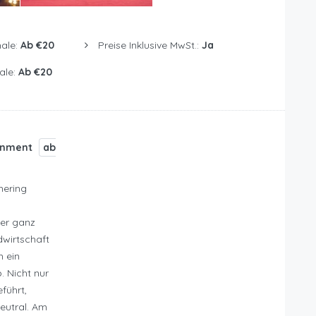
ale:
Ab €20
Preise Inklusive MwSt.:
Ja
ale:
Ab €20
ainment
ab
hering
ner ganz
wirtschaft
h ein
. Nicht nur
führt,
eutral. Am