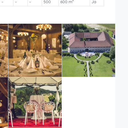
–
–
–
500
600 m²
Ja