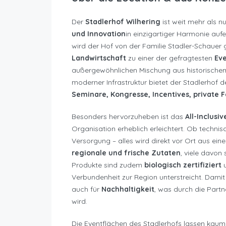
Der
Stadlerhof Wilhering
ist weit mehr als nu
und Innovation
in einzigartiger Harmonie auf
wird der Hof von der Familie Stadler-Schauer 
Landwirtschaft
zu einer der gefragtesten
Eve
außergewöhnlichen Mischung aus historischem
moderner Infrastruktur bietet der Stadlerhof
Seminare, Kongresse, Incentives, private 
Besonders hervorzuheben ist das
All-Inclusi
Organisation erheblich erleichtert. Ob techni
Versorgung – alles wird direkt vor Ort aus ei
regionale und frische Zutaten
, viele davon
Produkte sind zudem
biologisch zertifiziert
u
Verbundenheit zur Region unterstreicht. Damit 
auch für
Nachhaltigkeit
, was durch die Part
wird.
Die Eventflächen des Stadlerhofs lassen kau