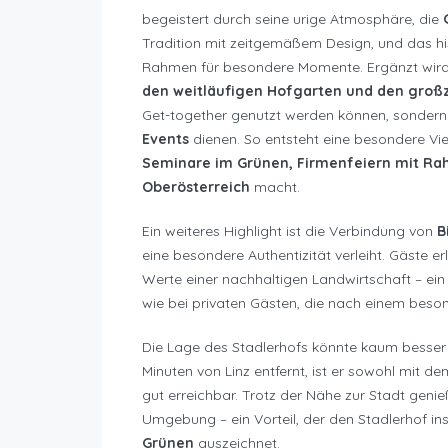
begeistert durch seine urige Atmosphäre, die
Tradition mit zeitgemäßem Design, und das h
Rahmen für besondere Momente. Ergänzt wi
den weitläufigen Hofgarten und den groß
Get-together genutzt werden können, sondern
Events
dienen. So entsteht eine besondere Viel
Seminare im Grünen, Firmenfeiern mit Ra
Oberösterreich
macht.
Ein weiteres Highlight ist die Verbindung von
B
eine besondere Authentizität verleiht. Gäste e
Werte einer nachhaltigen Landwirtschaft – e
wie bei privaten Gästen, die nach einem besond
Die Lage des Stadlerhofs könnte kaum besser
Minuten von Linz entfernt, ist er sowohl mit d
gut erreichbar. Trotz der Nähe zur Stadt geni
Umgebung – ein Vorteil, der den Stadlerhof i
Grünen
auszeichnet.