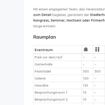
Mit einem engagierten Team, das Veranstaltu
zum Detail
begleitet, garantiert der
Stadlerh
Kongress, Seminar, Hochzeit oder Firmenf
lange erinnern.
Raumplan
Eventraum
Park vor dem Hof
–
–
Gartenhalle
–
–
Feststadel
550
300
Galerie
100
–
Gewölbe
125
–
Besprechungsraum 1
10
–
Besprechungsraum 2
10
–