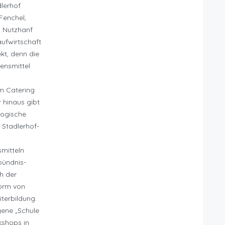
dlerhof
Fenchel,
 Nutzhanf
aufwirtschaft
ekt, denn die
ensmittel
m Catering
 hinaus gibt
logische
e Stadlerhof-
mitteln
bündnis-
h der
Form von
terbildung.
gene „Schule
shops in