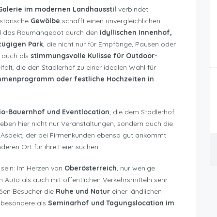
Galerie im modernen Landhausstil
verbindet
istorische
Gewölbe
schafft einen unvergleichlichen
rd das Raumangebot durch den
idyllischen Innenhof,
zügigen Park
, die nicht nur für Empfänge, Pausen oder
 auch als
stimmungsvolle Kulisse für Outdoor-
falt, die den Stadlerhof zu einer idealen Wahl für
hmenprogramm oder festliche Hochzeiten in
io-Bauernhof und Eventlocation
, die dem Stadlerhof
rleben hier nicht nur Veranstaltungen, sondern auch die
in Aspekt, der bei Firmenkunden ebenso gut ankommt
eren Ort für ihre Feier suchen.
 sein: Im Herzen von
Oberösterreich
, nur wenige
em Auto als auch mit öffentlichen Verkehrsmitteln sehr
eßen Besucher die
Ruhe und Natur
einer ländlichen
nsbesondere als
Seminarhof und Tagungslocation im