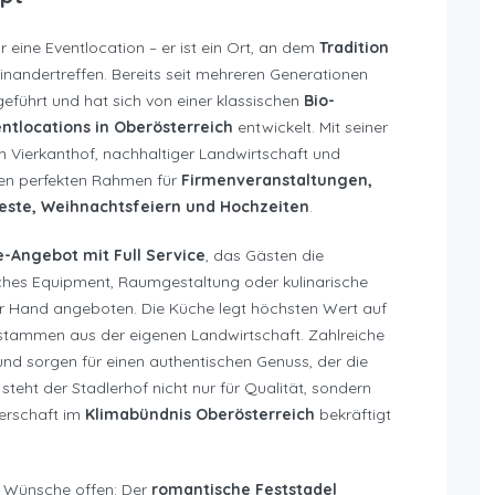
r eine Eventlocation – er ist ein Ort, an dem
Tradition
einandertreffen. Bereits seit mehreren Generationen
geführt und hat sich von einer klassischen
Bio-
ntlocations in Oberösterreich
entwickelt. Mit seiner
 Vierkanthof, nachhaltiger Landwirtschaft und
 den perfekten Rahmen für
Firmenveranstaltungen,
Feste, Weihnachtsfeiern und Hochzeiten
.
ve-Angebot mit Full Service
, das Gästen die
sches Equipment, Raumgestaltung oder kulinarische
ner Hand angeboten. Die Küche legt höchsten Wert auf
 stammen aus der eigenen Landwirtschaft. Zahlreiche
nd sorgen für einen authentischen Genuss, der die
steht der Stadlerhof nicht nur für Qualität, sondern
nerschaft im
Klimabündnis Oberösterreich
bekräftigt
m Wünsche offen: Der
romantische Feststadel