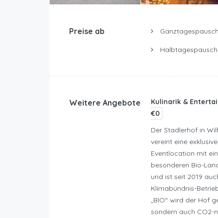
Preise ab
Ganztagespausch
Halbtagespausch
Kulinarik & Entert
Weitere Angebote
€0
Der Stadlerhof in Wil
vereint eine exklusive
Eventlocation mit ei
besonderen Bio-Land
und ist seit 2019 auc
Klimabündnis-Betrieb
„BIO“ wird der Hof ge
sondern auch CO2-n