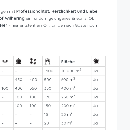
ngen mit
Professionalität, Herzlichkeit und Liebe
of Wilhering
ein rundum gelungenes Erlebnis. Ob
eier
– hier entsteht ein Ort, an den sich Gäste noch
Fläche
2
–
–
–
1500
10 000 m
Ja
2
–
450
400
500
600 m
Ja
100
400
350
350
400 m²
Ja
–
100
100
170
250 m²
Ja
–
100
100
150
200 m²
Ja
–
–
–
15
25 m²
Ja
–
–
–
20
30 m²
Ja