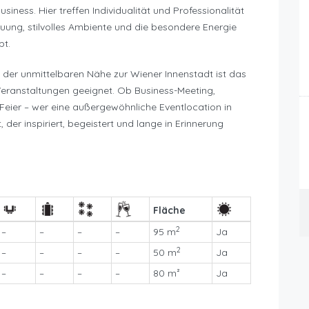
siness. Hier treffen Individualität und Professionalität
uung, stilvolles Ambiente und die besondere Energie
bt.
d der unmittelbaren Nähe zur Wiener Innenstadt ist das
r Veranstaltungen geeignet. Ob Business-Meeting,
Feier – wer eine außergewöhnliche Eventlocation in
 der inspiriert, begeistert und lange in Erinnerung
Fläche
2
–
–
–
–
95 m
Ja
2
–
–
–
–
50 m
Ja
–
–
–
–
80 m²
Ja