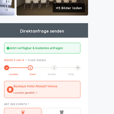
+13 Bilder laden
Direktanfrage senden
Jetzt verfügbar & kostenlos anfragen
Schritt 2 von 4
— Event-Details
2
3
Location
Event
Kontakt
Fertig
Boutique Hotel Altstadt Vienna
Location gewählt ✓
ART DES EVENTS *