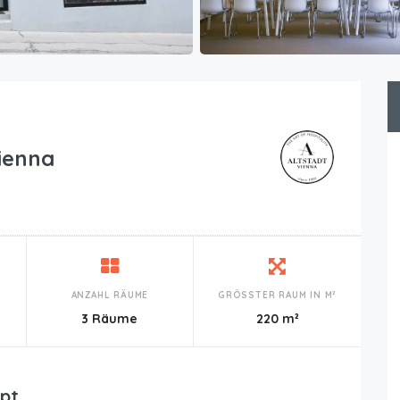
ienna
ANZAHL RÄUME
GRÖSSTER RAUM IN M²
n
3 Räume
220 m²
pt