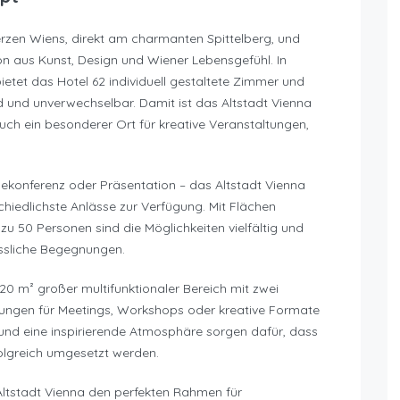
erzen Wiens, direkt am charmanten Spittelberg, und
on aus Kunst, Design und Wiener Lebensgefühl. In
ietet das Hotel 62 individuell gestaltete Zimmer und
nd und unverwechselbar. Damit ist das Altstadt Vienna
auch ein besonderer Ort für kreative Veranstaltungen,
ekonferenz oder Präsentation – das Altstadt Vienna
chiedlichste Anlässe zur Verfügung. Mit Flächen
zu 50 Personen sind die Möglichkeiten vielfältig und
essliche Begegnungen.
220 m² großer multifunktionaler Bereich mit zwei
ngen für Meetings, Workshops oder kreative Formate
 und eine inspirierende Atmosphäre sorgen dafür, dass
folgreich umgesetzt werden.
Altstadt Vienna den perfekten Rahmen für