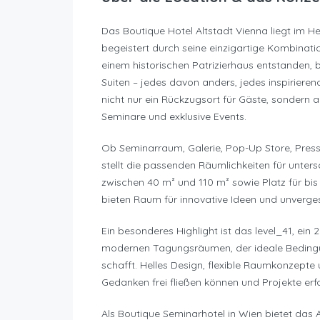
Das Boutique Hotel Altstadt Vienna liegt im H
begeistert durch seine einzigartige Kombinati
einem historischen Patrizierhaus entstanden, b
Suiten – jedes davon anders, jedes inspiriere
nicht nur ein Rückzugsort für Gäste, sondern 
Seminare und exklusive Events.
Ob Seminarraum, Galerie, Pop-Up Store, Press
stellt die passenden Räumlichkeiten für unters
zwischen 40 m² und 110 m² sowie Platz für bis 
bieten Raum für innovative Ideen und unverg
Ein besonderes Highlight ist das level_41, ein 
modernen Tagungsräumen, der ideale Bedingu
schafft. Helles Design, flexible Raumkonzepte
Gedanken frei fließen können und Projekte er
Als Boutique Seminarhotel in Wien bietet das 