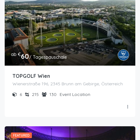
ab €
60
/ Tagespauschale
TOPGOLF Wien
Wienerstraße 196, 2345 Brunn am Gebirge, Österreich
6
215
130
Event Location
FEATURED