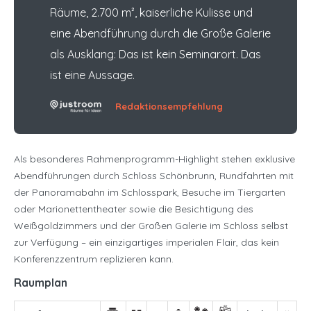
Räume, 2.700 m², kaiserliche Kulisse und
eine Abendführung durch die Große Galerie
als Ausklang: Das ist kein Seminarort. Das
ist eine Aussage.
Redaktionsempfehlung
Als besonderes Rahmenprogramm-Highlight stehen exklusive
Abendführungen durch Schloss Schönbrunn, Rundfahrten mit
der Panoramabahn im Schlosspark, Besuche im Tiergarten
oder Marionettentheater sowie die Besichtigung des
Weißgoldzimmers und der Großen Galerie im Schloss selbst
zur Verfügung – ein einzigartiges imperialen Flair, das kein
Konferenzzentrum replizieren kann.
Raumplan