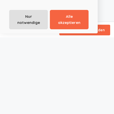
Nur
Alle
notwendige
akzeptieren
/ Tagespauschale
Direktanfrage senden
JustRoom.at ist die smarte Plattform für außergewöhnliche
Event- und Tagungslocations in Österreich und Deutschland.
Ob Seminar, Meeting, Hochzeit oder privates Event – wir