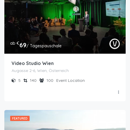
ab €
69
/ Tagespauschale
Video Studio Wien
Augasse 2-6, Wien, Österreich
5
140
100
Event Location
FEATURED