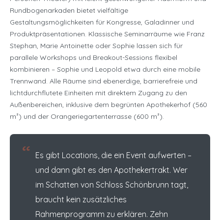
Rundbogenarkaden bietet vielfältige
Gestaltungsmöglichkeiten für Kongresse, Galadinner und
Produktpräsentationen. Klassische Seminarräume wie Franz
Stephan, Marie Antoinette oder Sophie lassen sich für
parallele Workshops und Breakout-Sessions flexibel
kombinieren – Sophie und Leopold etwa durch eine mobile
Trennwand. Alle Räume sind ebenerdige, barrierefreie und
lichtdurchflutete Einheiten mit direktem Zugang zu den
Außenbereichen, inklusive dem begrünten Apothekerhof (560
m²) und der Orangeriegartenterrasse (600 m²).
“
Es gibt Locations, die ein Event aufwerten –
und dann gibt es den Apothekertrakt. Wer
im Schatten von Schloss Schönbrunn tagt,
braucht kein zusätzliches
Rahmenprogramm zu erklären. Zehn