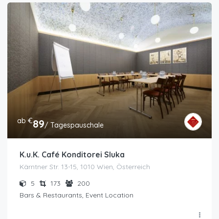
ab €
89
/ Tagespauschale
K.u.K. Café Konditorei Sluka
Kärntner Str. 13-15, 1010 Wien, Österreich
5
173
200
Bars & Restaurants, Event Location