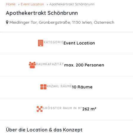
Home
Event Location
Apothekertrakt Schönbrunn
Apothekertrakt Schönbrunn
Meidlinger Tor, Grünbergstraße, 1130 Wien, Österreich
KATEGORIE
Event Location
RAUMKAPAZITÄT
max. 200 Personen
ANZAHL RÄUME
10 Räume
GRÖSSTER RAUM IN M²
262 m²
Über die Location & das Konzept