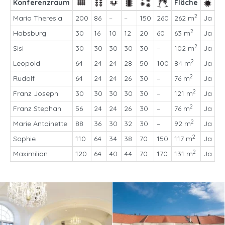
Konferenzraum
Fläche
2
Maria Theresia
200
86
–
–
150
260
262 m
Ja
2
Habsburg
30
16
10
12
20
60
63 m
Ja
2
Sisi
30
30
30
30
30
–
102 m
Ja
2
Leopold
64
24
24
28
50
100
84 m
Ja
2
Rudolf
64
24
24
26
30
–
76 m
Ja
2
Franz Joseph
30
30
30
30
30
–
121 m
Ja
2
Franz Stephan
56
24
24
26
30
–
76 m
Ja
2
Marie Antoinette
88
36
30
32
30
–
92 m
Ja
2
Sophie
110
64
34
38
70
150
117 m
Ja
2
Maximilian
120
64
40
44
70
170
131 m
Ja