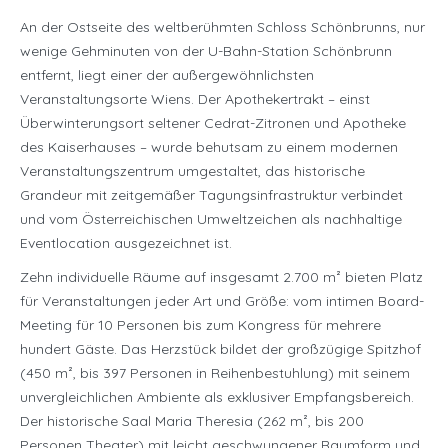
An der Ostseite des weltberühmten Schloss Schönbrunns, nur
wenige Gehminuten von der U-Bahn-Station Schönbrunn
entfernt, liegt einer der außergewöhnlichsten
Veranstaltungsorte Wiens. Der Apothekertrakt – einst
Überwinterungsort seltener Cedrat-Zitronen und Apotheke
des Kaiserhauses – wurde behutsam zu einem modernen
Veranstaltungszentrum umgestaltet, das historische
Grandeur mit zeitgemäßer Tagungsinfrastruktur verbindet
und vom Österreichischen Umweltzeichen als nachhaltige
Eventlocation ausgezeichnet ist.
Zehn individuelle Räume auf insgesamt 2.700 m² bieten Platz
für Veranstaltungen jeder Art und Größe: vom intimen Board-
Meeting für 10 Personen bis zum Kongress für mehrere
hundert Gäste. Das Herzstück bildet der großzügige Spitzhof
(450 m², bis 397 Personen in Reihenbestuhlung) mit seinem
unvergleichlichen Ambiente als exklusiver Empfangsbereich.
Der historische Saal Maria Theresia (262 m², bis 200
Personen Theater) mit leicht geschwungener Raumform und