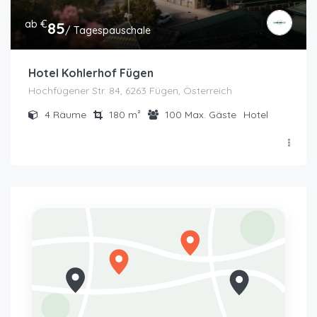
ab €
85
/ Tagespauschale
Hotel Kohlerhof Fügen
Hochfügener Str. 84, 6263 Fügen, Österreich
4
Räume
180
m²
100
Max. Gäste
Hotel