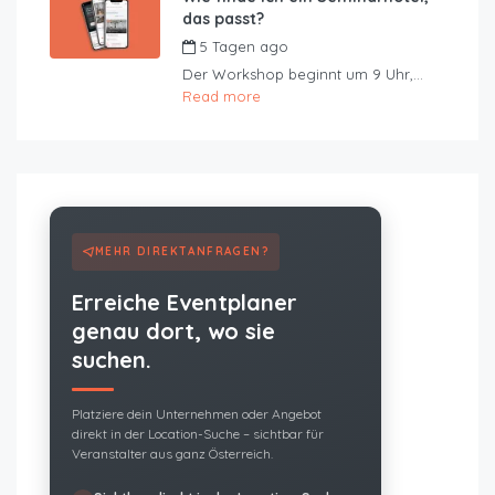
das passt?
5 Tagen ago
by
JustRoom
Der Workshop beginnt um 9 Uhr,...
Read more
MEHR DIREKTANFRAGEN?
Erreiche Eventplaner
genau dort, wo sie
suchen.
Platziere dein Unternehmen oder Angebot
direkt in der Location-Suche – sichtbar für
Veranstalter aus ganz Österreich.