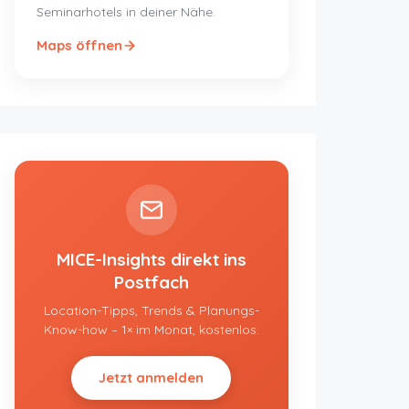
Seminarhotels in deiner Nähe.
Maps öffnen
MICE-Insights direkt ins
Postfach
Location-Tipps, Trends & Planungs-
Know-how – 1× im Monat, kostenlos.
Jetzt anmelden