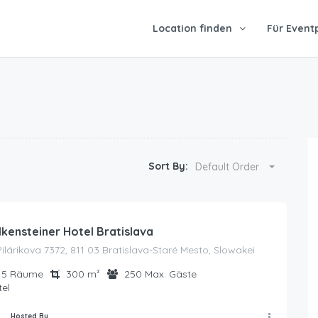
Location finden
Für Event
Sort By:
Default Order
lkensteiner Hotel Bratislava
Pilárikova 7372, 811 03 Bratislava-Staré Mesto, Slowakei
5
Räume
300
m²
250
Max. Gäste
el
Hosted By