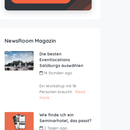
NewsRoom Magazin
Die besten
Eventlocations
Salzburgs auswählen
14 Stunden ago
by
JustRoom
Ein Workshop mit 18
Personen braucht...
Read
more
Wie finde ich ein
Seminarhotel, das passt?
2 Tagen ago
by