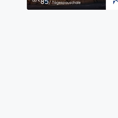
85
ab €
/ Tagespauschale