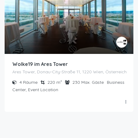
Wolke19 im Ares Tower
Ares Tower, Donau-City-Straße 11, 1220 Wien, Österreich
4
Räume
220
m²
230
Max. Gäste
Business
Center, Event Location