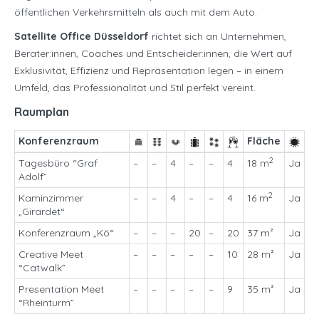
öffentlichen Verkehrsmitteln als auch mit dem Auto.
Satellite Office Düsseldorf
richtet sich an Unternehmen,
Berater:innen, Coaches und Entscheider:innen, die Wert auf
Exklusivität, Effizienz und Repräsentation legen – in einem
Umfeld, das Professionalität und Stil perfekt vereint.
Raumplan
Konferenzraum
Fläche
2
Tagesbüro “Graf
–
–
4
–
–
4
18 m
Ja
Adolf”
2
Kaminzimmer
–
–
4
–
–
4
16 m
Ja
„Girardet“
Konferenzraum „Kö“
–
–
–
20
–
20
37 m²
Ja
Creative Meet
–
–
–
–
–
10
28 m²
Ja
“Catwalk”
Presentation Meet
–
–
–
–
–
9
35 m²
Ja
“Rheinturm”