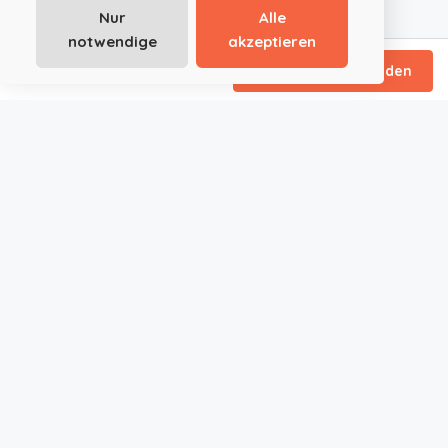
Nur
Alle
notwendige
akzeptieren
/ Tagespauschale
Direktanfrage senden
JustRoom.at ist die smarte Plattform für außergewöhnliche
Event- und Tagungslocations in Österreich und Deutschland.
Ob Seminar, Meeting, Hochzeit oder privates Event – wir
bringen Angebot und Nachfrage effizient zusammen. Schnell,
transparent und provisionsfrei. Du suchst. Wir liefern. Direkt und