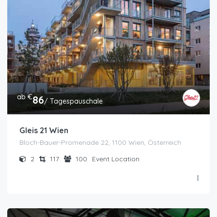
ab €
86
/ Tagespauschale
Gleis 21 Wien
Bloch-Bauer-Promenade 22, 1100 Wien, Österreich
2
117
100
Event Location