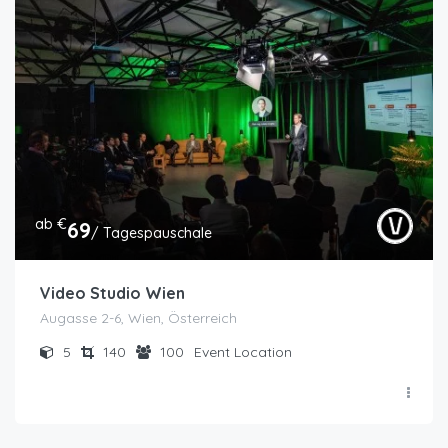
ab €
69
/ Tagespauschale
Video Studio Wien
Augasse 2-6, Wien, Österreich
5
140
100
Event Location