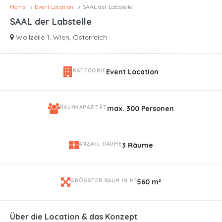
Home
Event Location
SAAL der Labstelle
SAAL der Labstelle
Wollzeile 1, Wien, Österreich
KATEGORIE
Event Location
RAUMKAPAZITÄT
max. 300 Personen
ANZAHL RÄUME
3 Räume
GRÖSSTER RAUM IN M²
560 m²
Über die Location & das Konzept