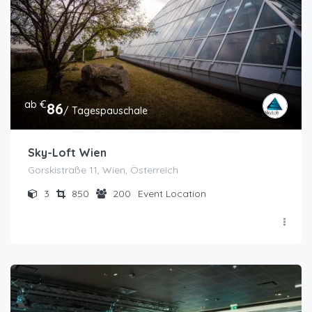
ab €
86
/ Tagespauschale
Sky-Loft Wien
Gorskistraße 11, Wien, Österreich
3
850
200
Event Location