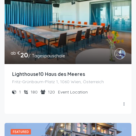
ab €
20
/ Tagespauschale
Lighthouse10 Haus des Meeres
Fritz-Grünbaum-Platz 1, 1060 Wien, Österreich
1
180
120
Event Location
FEATURED