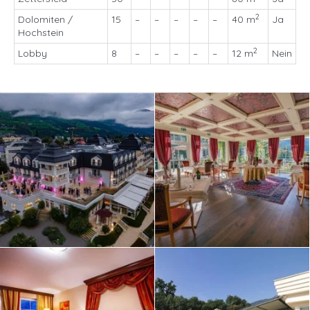
2
Dolomiten /
15
–
–
–
–
–
40 m
Ja
Hochstein
2
Lobby
8
–
–
–
–
–
12 m
Nein