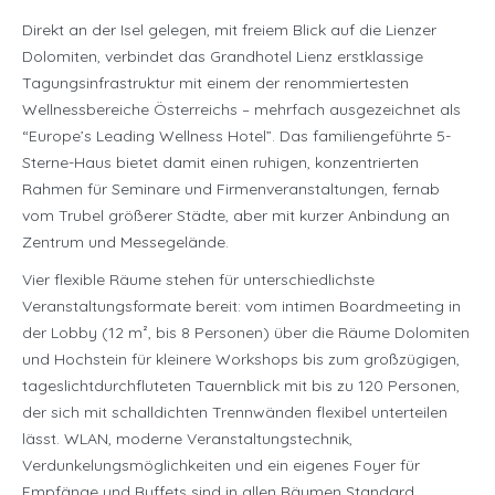
Direkt an der Isel gelegen, mit freiem Blick auf die Lienzer
Dolomiten, verbindet das Grandhotel Lienz erstklassige
Tagungsinfrastruktur mit einem der renommiertesten
Wellnessbereiche Österreichs – mehrfach ausgezeichnet als
“Europe’s Leading Wellness Hotel”. Das familiengeführte 5-
Sterne-Haus bietet damit einen ruhigen, konzentrierten
Rahmen für Seminare und Firmenveranstaltungen, fernab
vom Trubel größerer Städte, aber mit kurzer Anbindung an
Zentrum und Messegelände.
Vier flexible Räume stehen für unterschiedlichste
Veranstaltungsformate bereit: vom intimen Boardmeeting in
der Lobby (12 m², bis 8 Personen) über die Räume Dolomiten
und Hochstein für kleinere Workshops bis zum großzügigen,
tageslichtdurchfluteten Tauernblick mit bis zu 120 Personen,
der sich mit schalldichten Trennwänden flexibel unterteilen
lässt. WLAN, moderne Veranstaltungstechnik,
Verdunkelungsmöglichkeiten und ein eigenes Foyer für
Empfänge und Buffets sind in allen Räumen Standard.