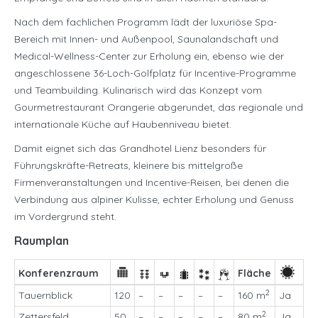
Nach dem fachlichen Programm lädt der luxuriöse Spa-
Bereich mit Innen- und Außenpool, Saunalandschaft und
Medical-Wellness-Center zur Erholung ein, ebenso wie der
angeschlossene 36-Loch-Golfplatz für Incentive-Programme
und Teambuilding. Kulinarisch wird das Konzept vom
Gourmetrestaurant Orangerie abgerundet, das regionale und
internationale Küche auf Haubenniveau bietet.
Damit eignet sich das Grandhotel Lienz besonders für
Führungskräfte-Retreats, kleinere bis mittelgroße
Firmenveranstaltungen und Incentive-Reisen, bei denen die
Verbindung aus alpiner Kulisse, echter Erholung und Genuss
im Vordergrund steht.
Raumplan
Konferenzraum
Fläche
2
Tauernblick
120
–
–
–
–
–
160 m
Ja
2
Zettersfeld
50
–
–
–
–
–
80 m
Ja