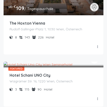
ab €
109
/ Tagespauschale
The Hoxton Vienna
Rudolf-Sallinger-Platz 1, 1030 Wien, Österreich
8
143
226
Hotel
ab €
94
/ Tagespauschale
FEATURED
Hotel Schani UNO City
Wagramer Str. 16, 1220 Wien, Österreich
3
115
90
Hotel