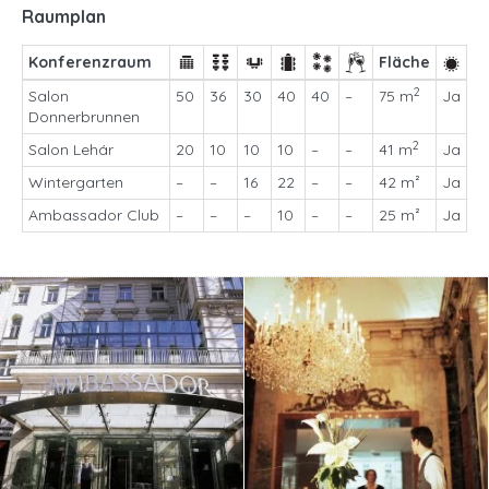
Raumplan
Konferenzraum
Fläche
2
Salon
50
36
30
40
40
–
75 m
Ja
Donnerbrunnen
2
Salon Lehár
20
10
10
10
–
–
41 m
Ja
Wintergarten
–
–
16
22
–
–
42 m²
Ja
Ambassador Club
–
–
–
10
–
–
25 m²
Ja