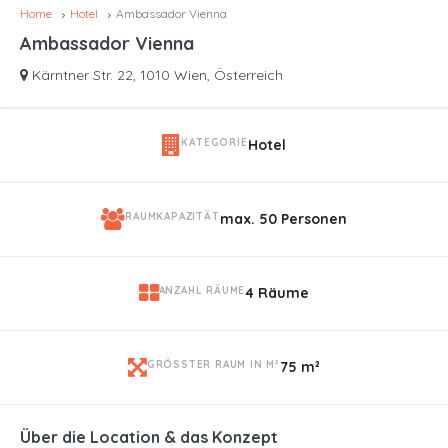
Home
Hotel
Ambassador Vienna
Ambassador Vienna
Kärntner Str. 22, 1010 Wien, Österreich
KATEGORIE
Hotel
RAUMKAPAZITÄT
max. 50 Personen
ANZAHL RÄUME
4 Räume
GRÖSSTER RAUM IN M²
75 m²
Über die Location & das Konzept