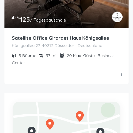
ab €
125
/ Tagespauschale
Satellite Office Girardet Haus Königsallee
Königsallee 27, 40212 Düsseldorf, Deutschland
5
Räume
37
m²
20
Max. Gäste
Business
Center