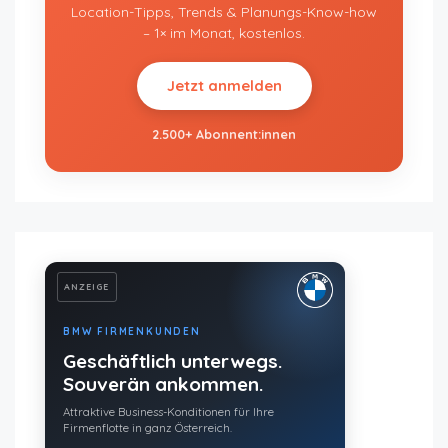
Location-Tipps, Trends & Planungs-Know-how
– 1× im Monat, kostenlos.
Jetzt anmelden
2.500+ Abonnent:innen
ANZEIGE
BMW FIRMENKUNDEN
Geschäftlich unterwegs.
Souverän ankommen.
Attraktive Business-Konditionen für Ihre
Firmenflotte in ganz Österreich.